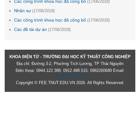
Các công trình khoa học đã công bố
(17/06/2018)
Nhân sự
(17/06/2018)
Các công trình khoa học đã công bố
(17/06/2018)
Các đề tài dự án
(17/06/2018)
KHOA ĐIỆN TỬ - TRƯỜNG ĐẠI HỌC KỸ THUẬT CÔNG NGHIỆP
Địa chỉ: Đường 3-2, Phường Tích Lương, TP Thái Nguyên
Điện thoại: 0944.122.388; 0912.488.515; 0982260680 Email:
fee@tnut.edu.vn
Copyright © FEE.TNUT.EDU.VN 2026. All Rights Reserved.