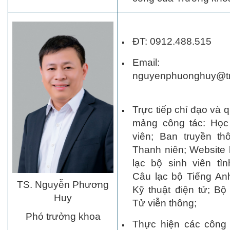
ĐT: 0912.488.515
Email:
nguyenphuonghuy@tn
Trực tiếp chỉ đạo và 
mảng công tác: Học 
viên; Ban truyền th
Thanh niên; Website
lạc bộ sinh viên tì
Câu lạc bộ Tiếng An
TS. Nguyễn Phương
Kỹ thuật điện tử; B
Huy
Tử viễn thông;
Phó trưởng khoa
Thực hiện các công 