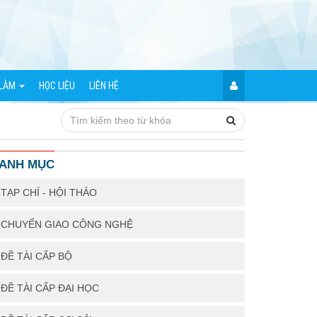
 LÀM
HỌC LIỆU
LIÊN HỆ
ANH MỤC
TẠP CHÍ - HỘI THẢO
CHUYỂN GIAO CÔNG NGHỆ
ĐỀ TÀI CẤP BỘ
ĐỀ TÀI CẤP ĐẠI HỌC