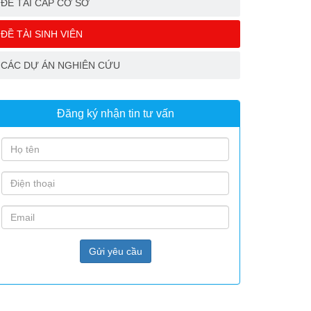
ĐỀ TÀI CẤP CƠ SỞ
ĐỀ TÀI SINH VIÊN
CÁC DỰ ÁN NGHIÊN CỨU
Đăng ký nhận tin tư vấn
Gửi yêu cầu