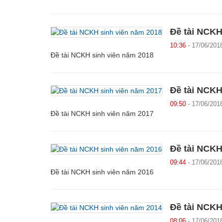
Đề tài NCKH
10:36
- 17/06/201
Đề tài NCKH sinh viên năm 2018
Đề tài NCKH
09:50
- 17/06/201
Đề tài NCKH sinh viên năm 2017
Đề tài NCKH
09:44
- 17/06/201
Đề tài NCKH sinh viên năm 2016
Đề tài NCKH
08:06
- 17/06/201