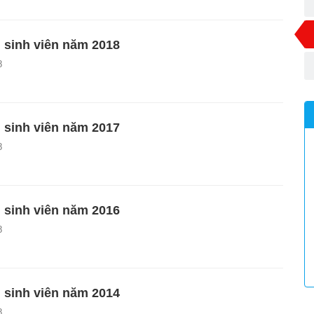
 sinh viên năm 2018
8
 sinh viên năm 2017
8
 sinh viên năm 2016
8
 sinh viên năm 2014
8