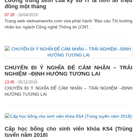
Lương trung bình của kỹ sư IT là hơn 50 triệu
đồng một tháng
07:28
- 16/04/2019
Trang web vietnamworks.com vừa phát hành “Báo cáo Thị trường
nhân lực ngành Công nghệ Thông tin (CNT...
CHUYẾN ĐI Ý NGHĨA ĐỂ CẢM NHẬN – TRẢI
NGHIỆM –ĐỊNH HƯỚNG TƯƠNG LAI
13:45
- 05/11/2018
CHUYẾN ĐI Ý NGHĨA ĐỂ CẢM NHẬN – TRẢI NGHIỆM –ĐỊNH
HƯỚNG TƯƠNG LAI
Cấp học bổng cho sinh viên khóa K54 (Trúng
tuyển năm 2018)