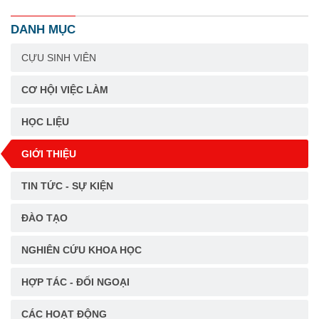
DANH MỤC
CỰU SINH VIÊN
CƠ HỘI VIỆC LÀM
HỌC LIỆU
GIỚI THIỆU
TIN TỨC - SỰ KIỆN
ĐÀO TẠO
NGHIÊN CỨU KHOA HỌC
HỢP TÁC - ĐỐI NGOẠI
CÁC HOẠT ĐỘNG