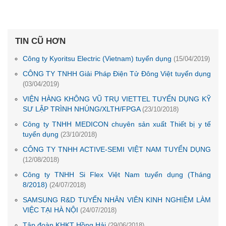
TIN CŨ HƠN
Công ty Kyoritsu Electric (Vietnam) tuyển dụng
(15/04/2019)
CÔNG TY TNHH Giải Pháp Điện Tử Đông Việt tuyển dụng
(03/04/2019)
VIỆN HÀNG KHÔNG VŨ TRỤ VIETTEL TUYỂN DỤNG KỸ
SƯ LẬP TRÌNH NHÚNG/XLTH/FPGA
(23/10/2018)
Công ty TNHH MEDICON chuyên sản xuất Thiết bị y tế
tuyển dụng
(23/10/2018)
CÔNG TY TNHH ACTIVE-SEMI VIỆT NAM TUYỂN DỤNG
(12/08/2018)
Công ty TNHH Si Flex Việt Nam tuyển dụng (Tháng
8/2018)
(24/07/2018)
SAMSUNG R&D TUYỂN NHÂN VIÊN KINH NGHIỆM LÀM
VIỆC TẠI HÀ NỘI
(24/07/2018)
Tập đoàn KHKT Hồng Hải
(29/06/2018)