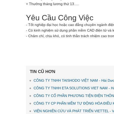
+ Thưởng tháng lương thứ 13….
Yêu Cầu Công Việc
- Tốt nghiệp đại học hoặc cao đẳng chuyên ngành điện
- Có kinh nghiệm sử dụng phần mềm CAD điện tử và kin
- Chăm chỉ, chịu khó, có tinh thần trách nhiệm cao tro
TIN CŨ HƠN
CÔNG TY TNHH TAISHODO VIỆT NAM - Hải Dư
CÔNG TY TNHH ETA SOLUTIONS VIET NAM - H
CÔNG TY CỔ PHẦN PHƯƠNG TIỆN ĐIỆN THÔNG
CÔNG TY CP PHẦN MỀM TỰ ĐỘNG HÓA ĐIỀU KH
VIỆN NGHIÊN CỨU VÀ PHÁT TRIỂN VIETTEL - V