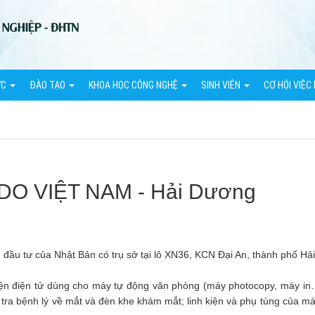
ỨC
ĐÀO TẠO
KHOA HỌC CÔNG NGHỆ
SINH VIÊN
CƠ HỘI VIỆC
O VIỆT NAM - Hải Dương
đầu tư của Nhật Bản có trụ sở tại lô XN36, KCN Đại An, thành phố Hả
kiện điện tử dùng cho máy tự động văn phòng (máy photocopy, máy in…)
tra bệnh lý về mắt và đèn khe khám mắt; linh kiện và phụ tùng của má