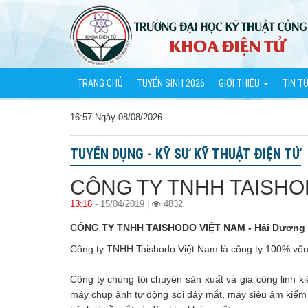
TRANG CHỦ
TUYỂN SINH 2026
GIỚI THIỆU
TIN T
16:57 Ngày 08/08/2026
TUYỂN DỤNG - KỸ SƯ KỸ THUẬT ĐIỆN TỬ
CÔNG TY TNHH TAISHOD
13:18
- 15/04/2019 |
4832
CÔNG TY TNHH TAISHODO VIỆT NAM - Hải Dương
Công ty TNHH Taishodo Việt Nam là công ty 100% vốn 
Công ty chúng tôi chuyên sản xuất và gia công linh 
máy chụp ảnh tự động soi đáy mắt, máy siêu âm kiểm 