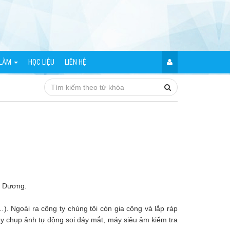
 LÀM
HỌC LIỆU
LIÊN HỆ
i Dương.
. Ngoài ra công ty chúng tôi còn gia công và lắp ráp
y chụp ảnh tự động soi đáy mắt, máy siêu âm kiểm tra