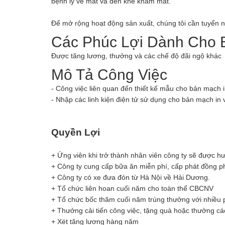
bệnh lý về mắt và đèn khe khám mắt.
Để mở rộng hoạt động sản xuất, chúng tôi cần tuyển nh
Các Phúc Lợi Dành Cho 
Được tăng lương, thưởng và các chế độ đãi ngộ khác
Mô Tả Công Việc
- Công việc liên quan đến thiết kế mẫu cho bản mạc
- Nhập các linh kiện điện tử sử dụng cho bản mạch i
Quyền Lợi
+ Ứng viên khi trở thành nhân viên công ty sẽ được h
+ Công ty cung cấp bữa ăn miễn phí, cấp phát đồng p
+ Công ty có xe đưa đón từ Hà Nội về Hải Dương.
+ Tổ chức liên hoan cuối năm cho toàn thể CBCNV
+ Tổ chức bốc thăm cuối năm trúng thưởng với nhiều p
+ Thưởng cải tiến công việc, tặng quà hoặc thưởng cá
+ Xét tăng lương hàng năm