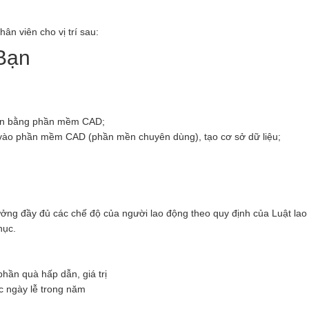
ân viên cho vị trí sau:
Bạn
h in bằng phần mềm CAD;
n vào phần mềm CAD (phần mền chuyên dùng), tạo cơ sở dữ liệu;
ưởng đầy đủ các chế độ của người lao động theo quy định của Luật lao
hục.
hần quà hấp dẫn, giá trị
c ngày lễ trong năm