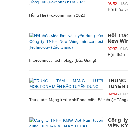
08:52
- 13/0
Hội thảo v
Hồng Hải (Foxconn) năm 2023
Hội thả
New Win
07:37
- 01/0
Hội thảo
Interconnect Technology (Bắc Giang)
TRUNG
TUYỂN
09:49
- 01/0
Trung tâm Mạng lưới MobiFone miền Bắc thuộc Tổng c
Công t
VIÊN K