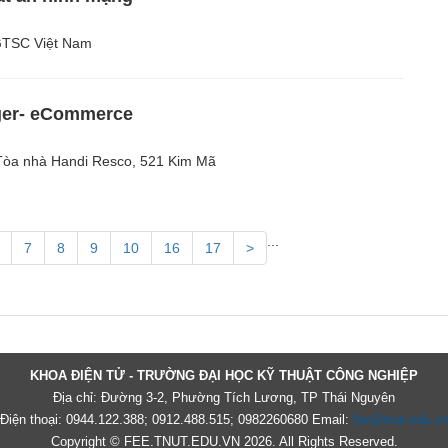
GTSC Việt Nam
ger- eCommerce
Tòa nhà Handi Resco, 521 Kim Mã
...
7
8
9
10
16
17
>
KHOA ĐIỆN TỬ - TRƯỜNG ĐẠI HỌC KỸ THUẬT CÔNG NGHIỆP
Địa chỉ: Đường 3-2, Phường Tích Lương, TP Thái Nguyên
Điện thoại: 0944.122.388; 0912.488.515; 0982260680 Email:
fee@tnut.edu.v
Copyright © FEE.TNUT.EDU.VN 2026. All Rights Reserved.