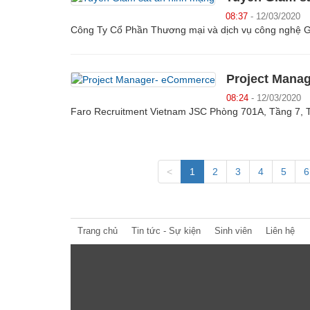
08:37
- 12/03/2020
Công Ty Cổ Phần Thương mại và dịch vụ công nghệ 
Project Mana
08:24
- 12/03/2020
Faro Recruitment Vietnam JSC Phòng 701A, Tầng 7, 
<
1
2
3
4
5
6
Trang chủ
Tin tức - Sự kiện
Sinh viên
Liên hệ