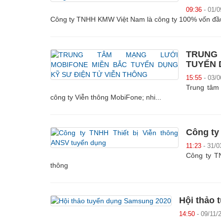
09:36
- 01/0
Công ty TNHH KMW Việt Nam là công ty 100% vốn đầu
TRUNG
TUYỂN 
15:55
- 03/0
Trung tâm 
công ty Viễn thông MobiFone; nhi...
Công ty
11:23
- 31/0
Công ty TN
thông
Hội thảo
14:50
- 09/11/