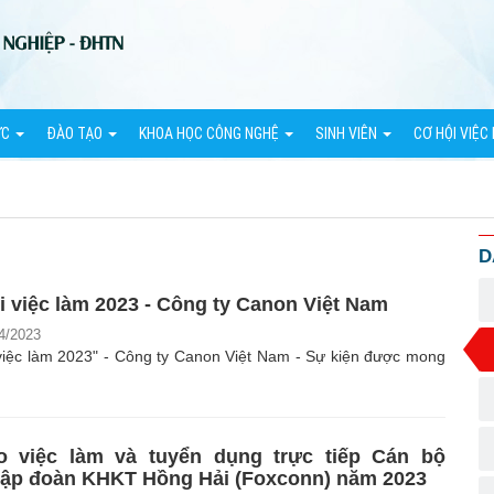
ỨC
ĐÀO TẠO
KHOA HỌC CÔNG NGHỆ
SINH VIÊN
CƠ HỘI VIỆC
D
i việc làm 2023 - Công ty Canon Việt Nam
4/2023
việc làm 2023" - Công ty Canon Việt Nam - Sự kiện được mong
o việc làm và tuyển dụng trực tiếp Cán bộ
ập đoàn KHKT Hồng Hải (Foxconn) năm 2023