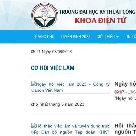
TRANG CHỦ
TUYỂN SINH 2026
GIỚI THIỆU
TIN T
05:21 Ngày 08/08/2026
CƠ HỘI VIỆC LÀM
Ngày hộ
09:07
- 13/0
"Ngày hội 
chờ nhất tháng 5 năm 2023
Hội thả
nguồn T