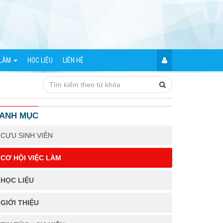
 LÀM
HỌC LIỆU
LIÊN HỆ
ANH MỤC
CỰU SINH VIÊN
CƠ HỘI VIỆC LÀM
HỌC LIỆU
GIỚI THIỆU