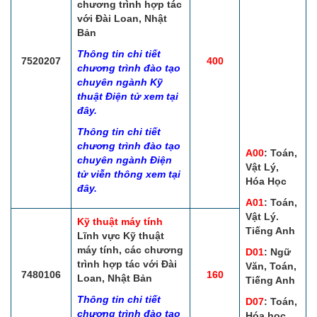
chương trình hợp tác
với Đài Loan, Nhật
Bản
Thông tin chi tiết
7520207
400
chương trình đào tạo
chuyên ngành Kỹ
thuật Điện tử xem tại
đây.
Thông tin chi tiết
chương trình đào tạo
A00
: Toán,
chuyên ngành Điện
Vật Lý,
tử viễn thông xem tại
Hóa Học
đây.
A01
: Toán,
Vật Lý.
Kỹ thuật máy tính
Tiếng Anh
Lĩnh vực Kỹ thuật
máy tính, các chương
D01
: Ngữ
trình hợp tác với Đài
Văn, Toán,
7480106
160
Loan, Nhật Bản
Tiếng Anh
Thông tin chi tiết
D07
: Toán,
chương trình đào tạo
Hóa học,