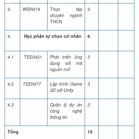
3.
WSH419
Thực tập
3
chuyên ngành
THCN
4.
Học phần tự chọn cử nhân
6
4.1
TEE0421
Phát triển ứng
3
dụng với mã
nguồn mở
4.2
TEE0477
Lập trình Game
3
3D với Unity
4.3
Quản lý dự án
3
công nghệ
thông tin
Tổng
15