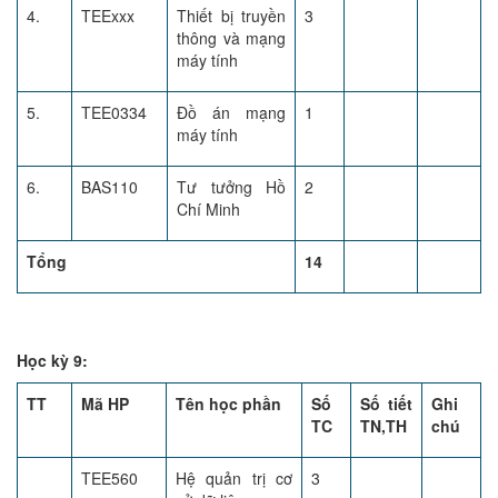
4.
TEExxx
Thiết bị truyền
3
thông và mạng
máy tính
5.
TEE0334
Đồ án mạng
1
máy tính
6.
BAS110
Tư tưởng Hồ
2
Chí Minh
Tổng
14
Học kỳ 9:
TT
Mã HP
Tên học phần
Số
Số tiết
Ghi
TC
TN,TH
chú
TEE560
Hệ quản trị cơ
3