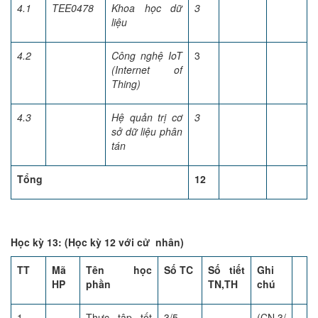
4.1
TEE0478
Khoa học dữ
3
liệu
4.2
Công nghệ IoT
3
(Internet of
Thing)
4.3
Hệ quản trị cơ
3
sở dữ liệu phân
tán
Tổng
12
Học kỳ 13: (Học kỳ 12 với cử nhân)
TT
Mã
Tên học
Số TC
Số tiết
Ghi
HP
phần
TN,TH
chú
1.
Thực tập tốt
3/5
(CN 3/