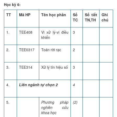
Học kỳ 6:
TT
Mã HP
Tên học phần
Số
Số tiết
Ghi
TC
TN,TH
chú
1.
TEE408
Vi xử lý-vi điều
3
khiển
2.
TEE0317
Toán rời rạc
2
3.
TEE314
Xử lý tín hiệu số
3
4.
Liên ngành tự chọn 2
4
5.
Phương pháp
(2)
nghiên cứu
khoa học