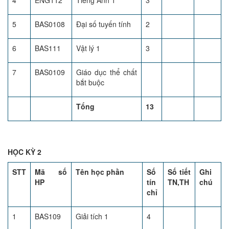
4
ENG112
Tiếng Anh 1
3
5
BAS0108
Đại số tuyến tính
2
6
BAS111
Vật lý 1
3
7
BAS0109
Giáo dục thể chất
bắt buộc
Tổng
13
HỌC KỲ 2
STT
Mã số
Tên học phần
Số
Số tiết
Ghi
HP
tín
TN,TH
chú
chỉ
1
BAS109
Giải tích 1
4