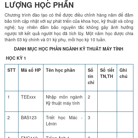
LƯỢNG HỌC PHẦN
Chương trình đào tạo có thể được điều chỉnh hàng năm để đảm
bảo tính cập nhật với sự phát triển của khoa học, kỹ thuật và công
nghệ; tuy nhiên đảm bảo nguyên tắc không gây ảnh hưởng
ngược tới kết quả người học đã tích lũy. Một năm học được chia
thành 03 kỳ chính và 01 kỳ phụ, mỗi học kỳ 10 tuần.
DANH MỤC HỌC PHẦN NGÀNH KỸ THUÂT MÁY TÍNH
HỌC KỲ 1
STT
Mã số HP
Tên học phần
Số
Số tiết
Ghi
tín
TN,TH
chú
chỉ
1
TEExxx
Nhập môn ngành
2
Kỹ thuật máy tính
2
BAS123
Triết học Mác -
3
Lênin