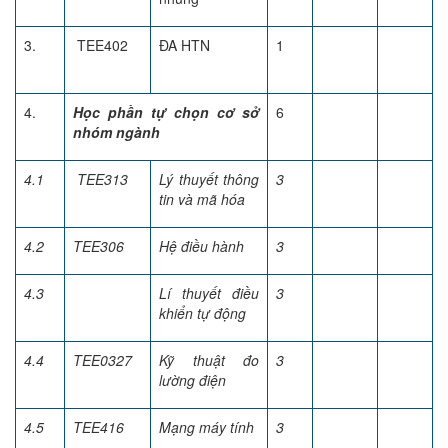
3.
TEE402
ĐA HTN
1
4.
Học phần tự chọn cơ sở
6
nhóm ngành
4.1
TEE313
Lý thuyết thông
3
tin và mã hóa
4.2
TEE306
Hệ điều hành
3
4.3
Lí thuyết điều
3
khiển tự động
4.4
TEE0327
Kỹ thuật đo
3
lường điện
4.5
TEE416
Mạng máy tính
3