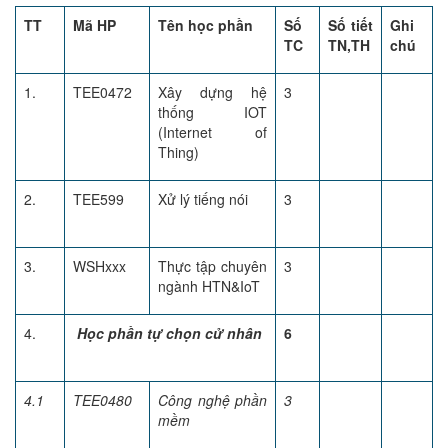
TT
Mã HP
Tên học phần
Số
Số tiết
Ghi
TC
TN,TH
chú
1.
TEE0472
Xây dựng hệ
3
thống IOT
(Internet of
Thing)
2.
TEE599
Xử lý tiếng nói
3
3.
WSHxxx
Thực tập chuyên
3
ngành HTN&IoT
4.
Học phần tự chọn cử nhân
6
4.1
TEE0480
Công nghệ phần
3
mềm