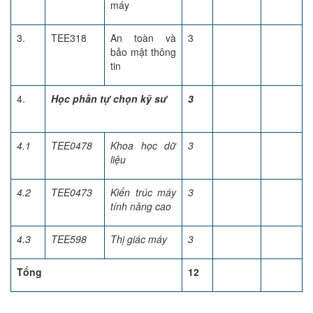
máy
3.
TEE318
An toàn và
3
bảo mật thông
tin
4.
Học phần tự chọn kỹ sư
3
4.1
TEE0478
Khoa học dữ
3
liệu
4.2
TEE0473
Kiến trúc máy
3
tính nâng cao
4.3
TEE598
Thị giác máy
3
Tổng
12