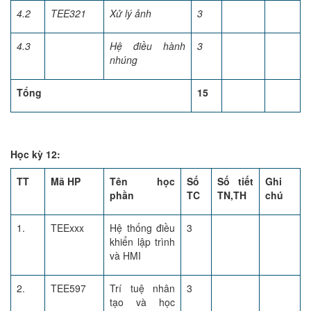
4.2
TEE321
Xử lý ảnh
3
4.3
Hệ điều hành
3
nhúng
Tổng
15
Học kỳ 12:
TT
Mã HP
Tên học
Số
Số tiết
Ghi
phần
TC
TN,TH
chú
1.
TEExxx
Hệ thống điều
3
khiển lập trình
và HMI
2.
TEE597
Trí tuệ nhân
3
tạo và học