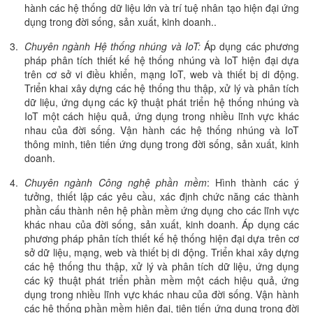
hành các hệ thống dữ liệu lớn và trí tuệ nhân tạo hiện đại ứng
dụng trong đời sống, sản xuất, kinh doanh..
Chuyên ngành Hệ thống nhúng và IoT:
Áp dụng các phương
pháp phân tích thiết kế hệ thống nhúng và IoT hiện đại dựa
trên cơ sở vi điều khiển, mạng IoT, web và thiết bị di động.
Triển khai xây dựng các hệ thống thu thập, xử lý và phân tích
dữ liệu, ứng dụng các kỹ thuật phát triển hệ thống nhúng và
IoT một cách hiệu quả, ứng dụng trong nhiều lĩnh vực khác
nhau của đời sống. Vận hành các hệ thống nhúng và IoT
thông minh, tiên tiến ứng dụng trong đời sống, sản xuất, kinh
doanh.
Chuyên ngành Công nghệ phần mềm
: Hình thành các ý
tưởng, thiết lập các yêu cầu, xác định chức năng các thành
phần cấu thành nên hệ phần mềm ứng dụng cho các lĩnh vực
khác nhau của đời sống, sản xuất, kinh doanh. Áp dụng các
phương pháp phân tích thiết kế hệ thống hiện đại dựa trên cơ
sở dữ liệu, mạng, web và thiết bị di động. Triển khai xây dựng
các hệ thống thu thập, xử lý và phân tích dữ liệu, ứng dụng
các kỹ thuật phát triển phần mềm một cách hiệu quả, ứng
dụng trong nhiều lĩnh vực khác nhau của đời sống. Vận hành
các hệ thống phần mềm hiện đại, tiên tiến ứng dụng trong đời