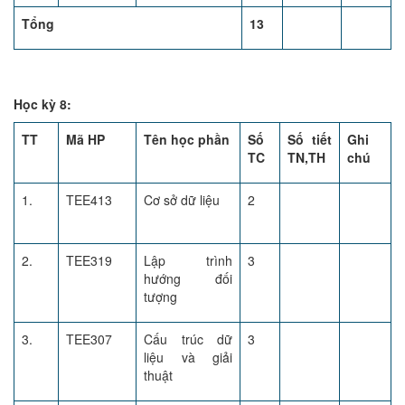
Tổng
13
Học kỳ 8:
TT
Mã HP
Tên học phần
Số
Số tiết
Ghi
TC
TN,TH
chú
1.
TEE413
Cơ sở dữ liệu
2
2.
TEE319
Lập trình
3
hướng đối
tượng
3.
TEE307
Cấu trúc dữ
3
liệu và giải
thuật