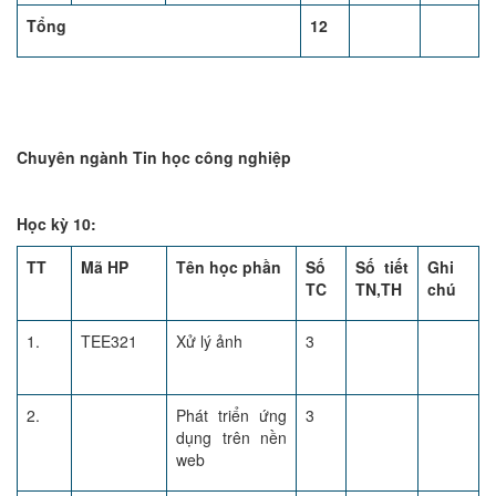
Tổng
12
Chuyên ngành Tin học công nghiệp
Học kỳ 10:
TT
Mã HP
Tên học phần
Số
Số tiết
Ghi
TC
TN,TH
chú
1.
TEE321
Xử lý ảnh
3
2.
Phát triển ứng
3
dụng trên nền
web