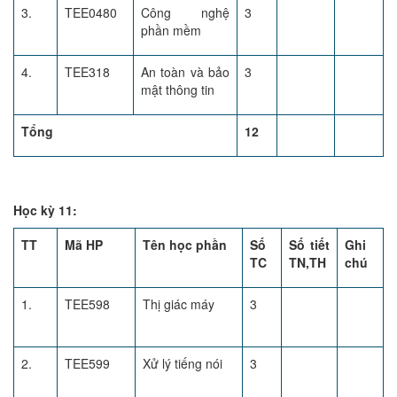
3.
TEE0480
Công nghệ
3
phần mềm
4.
TEE318
An toàn và bảo
3
mật thông tin
Tổng
12
Học kỳ 11:
TT
Mã HP
Tên học phần
Số
Số tiết
Ghi
TC
TN,TH
chú
1.
TEE598
Thị giác máy
3
2.
TEE599
Xử lý tiếng nói
3