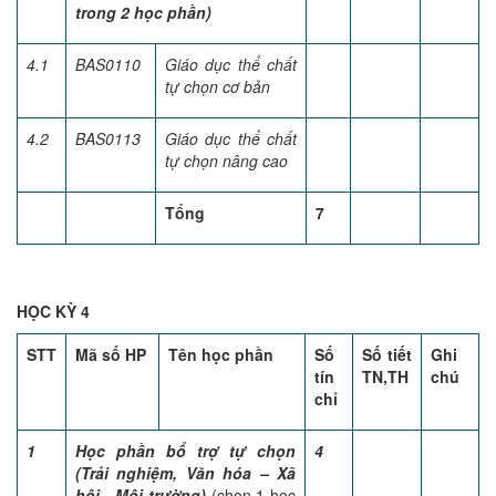
trong 2 học phần)
4.1
BAS0110
Giáo dục thể chất
tự chọn cơ bản
4.2
BAS0113
Giáo dục thể chất
tự chọn nâng cao
Tổng
7
HỌC KỲ 4
STT
Mã số HP
Tên học phần
Số
Số tiết
Ghi
tín
TN,TH
chú
chỉ
1
Học phần bổ trợ tự chọn
4
(Trải nghiệm, Văn hóa – Xã
hội - Môi trường)
(chọn 1 học