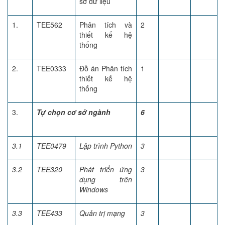
sở dữ liệu
1.
TEE562
Phân tích và
2
thiết kế hệ
thống
2.
TEE0333
Đồ án Phân tích
1
thiết kế hệ
thống
3.
Tự chọn cơ sở ngành
6
3.1
TEE0479
Lập trình Python
3
3.2
TEE320
Phát triển ứng
3
dụng trên
Windows
3.3
TEE433
Quản trị mạng
3