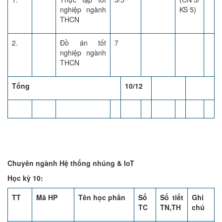
nghiệp ngành
KS 5)
THCN
2.
Đồ án tốt
7
nghiệp ngành
THCN
Tổng
10/12
Chuyên ngành Hệ thống nhúng & IoT
Học kỳ 10:
TT
Mã HP
Tên học phần
Số
Số tiết
Ghi
TC
TN,TH
chú