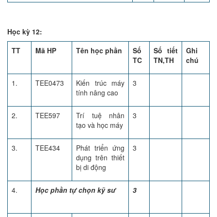
Học kỳ 12:
TT
Mã HP
Tên học phần
Số
Số tiết
Ghi
TC
TN,TH
chú
1.
TEE0473
Kiến trúc máy
3
tính nâng cao
2.
TEE597
Trí tuệ nhân
3
tạo và học máy
3.
TEE434
Phát triển ứng
3
dụng trên thiết
bị di động
4.
Học phần tự chọn kỹ sư
3