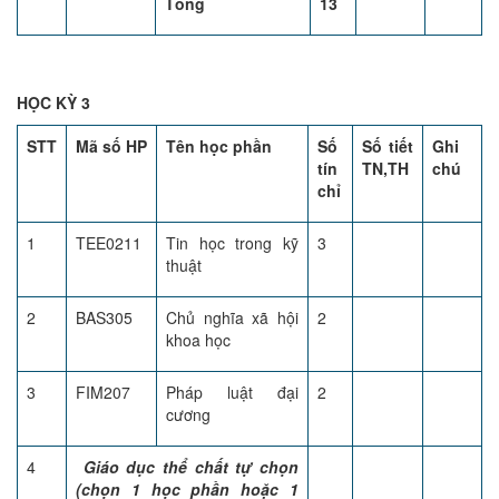
Tổng
13
HỌC KỲ 3
STT
Mã số HP
Tên học phần
Số
Số tiết
Ghi
tín
TN,TH
chú
chỉ
1
TEE0211
Tin học trong kỹ
3
thuật
2
BAS305
Chủ nghĩa xã hội
2
khoa học
3
FIM207
Pháp luật đại
2
cương
4
Giáo dục thể chất tự chọn
(chọn 1 học phần hoặc 1