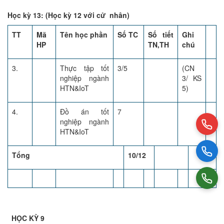
Học kỳ 13: (Học kỳ 12 với cử nhân)
TT
Mã
Tên học phần
Số TC
Số tiết
Ghi
HP
TN,TH
chú
3.
Thực tập tốt
3/5
(CN
nghiệp ngành
3/ KS
HTN&IoT
5)
4.
Đồ án tốt
7
nghiệp ngành
HTN&IoT
Tổng
10/12
HỌC KỲ 9