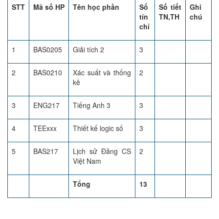
STT
Mã số HP
Tên học phần
Số
Số tiết
Ghi
tín
TN,TH
chú
chỉ
1
BAS0205
Giải tích 2
3
2
BAS0210
Xác suất và thống
2
kê
3
ENG217
Tiếng Anh 3
3
4
TEExxx
Thiết kế logic số
3
5
BAS217
Lịch sử Đảng CS
2
Việt Nam
Tổng
13