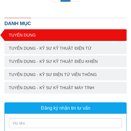
DANH MỤC
TUYỂN DỤNG
TUYỂN DỤNG - KỸ SƯ KỸ THUẬT ĐIỆN TỬ
TUYỂN DỤNG - KỸ SƯ KỸ THUẬT ĐIỀU KHIỂN
TUYỂN DỤNG - KỸ SƯ ĐIỆN TỬ VIỄN THÔNG
TUYỂN DỤNG - KỸ SƯ KỸ THUẬT MÁY TÍNH
Đăng ký nhận tin tư vấn