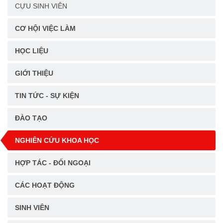
CỰU SINH VIÊN
CƠ HỘI VIỆC LÀM
HỌC LIỆU
GIỚI THIỆU
TIN TỨC - SỰ KIỆN
ĐÀO TẠO
NGHIÊN CỨU KHOA HỌC
HỢP TÁC - ĐỐI NGOẠI
CÁC HOẠT ĐỘNG
SINH VIÊN