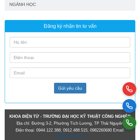
NGÀNH HỌC
Đăng ký nhận tin tư vấn
Gửi yêu cầu
KHOA ĐIỆN TỬ - TRƯỜNG ĐẠI HỌC KỸ THUẬT CÔNG NGHIỆP
Địa chỉ: Đường 3-2, Phường Tích Lương, TP Thái Nguyên
Điện thoại: 0944.122.388; 0912.488.515; 0982260680 Email:
fee@tnut.edu.vn