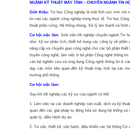
NGÀNH KỸ THUẬT MÁY TÍNH – CHUYÊN NGÀNH TIN HỌC
Giới thiệu:
Tin học Công nghiệp là một lĩnh vực mới với
tin vào các ngành công nghiệp trong thực tế. Tin học Côn
thuật phần cứng, Hệ thống nhúng, Xử lý âm thanh và hình 
Cơ hội việc làm
:
Sinh viên tốt nghiệp chuyên ngành Tin h
như: kỹ sư phân tích, thiết kế trong các công ty về phầ
nâng cấp và chuyển giao công nghệ cho các bộ phận thiết 
truyền công nghệ; làm việc ở bộ phận Công nghệ thông tin
cán bộ nghiên cứu và ứng dụng Công nghệ thông tin ở các
dạy các môn liên quan đến kỹ thuật máy tính tại các tr
trường phổ thông.
Cơ hội việc làm:
Sau khi tốt nghiệp các kỹ sư của ngành có thể:
1. Làm việc tại các doanh nghiệp sản xuất, dịch vụ kỹ thu
quan đến các giải pháp tự động hóa sử dụng hệ thống và s
quản lý, điều hành dự án.
2. Tư vấn, thiết kế, vận hành, điều khiển các hệ thống Cơ đ