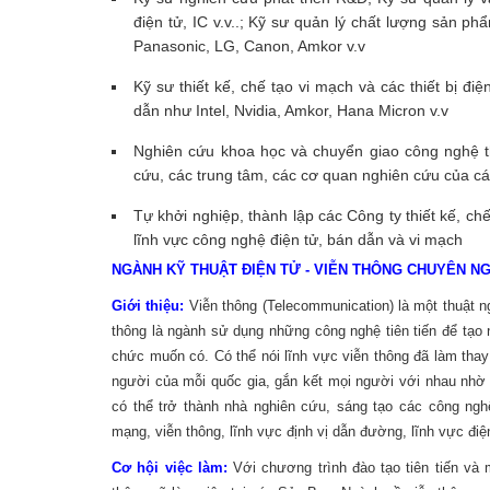
điện tử, IC v.v..; Kỹ sư quản lý chất lượng sản p
Panasonic, LG, Canon, Amkor v.v
Kỹ sư thiết kế, chế tạo vi mạch và các thiết bị đ
dẫn như Intel, Nvidia, Amkor, Hana Micron v.v
Nghiên cứu khoa học và chuyển giao công nghệ th
cứu, các trung tâm, các cơ quan nghiên cứu của các
Tự khởi nghiệp, thành lập các Công ty thiết kế, chế 
lĩnh vực công nghệ điện tử, bán dẫn và vi mạch
NGÀNH KỸ THUẬT ĐIỆN TỬ - VIỄN THÔNG CHUYÊN NGÀ
Giới thiệu:
Viễn thông (Telecommunication) là một thuật ngữ
thông là ngành sử dụng những công nghệ tiên tiến để tạo n
chức muốn có. Có thể nói lĩnh vực viễn thông đã làm thay 
người của mỗi quốc gia, gắn kết mọi người với nhau nhờ
có thể trở thành nhà nghiên cứu, sáng tạo các công nghệ
mạng, viễn thông, lĩnh vực định vị dẫn đường, lĩnh vực điện
Cơ hội việc làm:
Với chương trình đào tạo tiên tiến và 