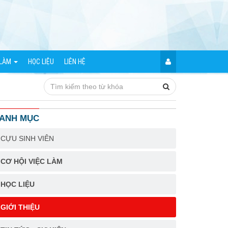
 LÀM
HỌC LIỆU
LIÊN HỆ
ANH MỤC
CỰU SINH VIÊN
CƠ HỘI VIỆC LÀM
HỌC LIỆU
GIỚI THIỆU