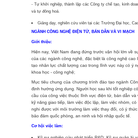
- Tự khởi nghiệp, thành lập các Công ty chế tạo, kinh doanh
và tự đông hoá.
Giảng dạy, nghiên cứu viên tại các Trường Đại học, Ca
NGÀNH CÔNG NGHỆ ĐIỆN TỬ, BÁN DẪN VÀ VI MẠCH
Giới thiệu:
Hiện nay, Việt Nam đang đứng trước vận hội lớn về sự 
của các ngành công nghệ, đặc biệt là công nghệ cao 
tạo nhân lực chất lượng cao trong lĩnh vực này có ý ng
khoa học - công nghệ;
Mục tiêu chung của chương trình đào tạo ngành Công
định hướng ứng dụng. Người học sau khi tốt nghiệp c
cầu của công việc thuộc lĩnh vực điện tử, bán dẫn và 
kỹ năng giao tiếp, làm việc độc lập, làm việc nhóm, c
nghi được với môi trường làm việc thay đổi, có ý thức
bảo đảm quốc phòng, an ninh và hội nhập quốc tế.
Cơ hội việc làm:
Kỹ sư nghiên cứu phát triển R&D; Kỹ sư quản lý và