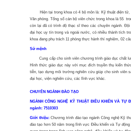
Hiện tại trong khoa có 4 bộ môn là: Kỹ thuật điện tử, Đ
Văn phòng. Tổng số cán bộ viên chức trong khoa là 55 tron
còn lại đã có trình độ thạc sĩ theo các chuyên ngành. Độ
đại học uy tín trong và ngoài nước, có nhiều thành tích t
khoa đang phụ trách 11 phòng thực hành thí nghiệm, 02 câ
Sứ mệnh
Cung cấp cho sinh viên chương trình giáo dục chất lượng
Hình thức giáo dục này với mục đích truyền thụ kiến th
tiễn, tạo dựng môi trường nghiên cứu giúp cho sinh viên s
đại học, viện nghiên cứu, các lĩnh vực khác.
CHUYÊN NGÀNH ĐÀO TẠO
NGÀNH CÔNG NGHỆ KỸ THUẬT ĐIỀU KHIỂN VÀ TỰ ĐỘNG
ngành: 7510303
Giới thiệu:
Chương trình đào tạo ngành Công nghệ Kỹ th
đào tạo hơn 50 năm trong lĩnh vực Điều khiển và Tự động