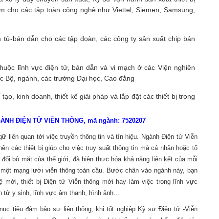
hẩm cho các tập toàn công nghệ như Viettel, Siemen, Samsung,
iện tử-bán dẫn cho các tập đoàn, các công ty sản xuất chip bán
uộc lĩnh vực điện tử, bán dẫn và vi mạch ở các Viện nghiên
 Bộ, ngành, các trường Đại học, Cao đẳng
tạo, kinh doanh, thiết kế giải pháp và lắp đặt các thiết bị trong
NH ĐIỆN TỬ VIỄN THÔNG, mã ngành: 7520207
 liên quan tới việc truyền thông tin và tín hiệu. Ngành Điện tử Viễn
ên các thiết bị giúp cho việc truy suất thông tin mà cá nhân hoặc tổ
đổi bộ mặt của thế giới, đã hiện thực hóa khả năng liên kết của mỗi
 một mạng lưới viễn thông toàn cầu. Bước chân vào ngành này, bạn
 mới, thiết bị Điện tử Viễn thông mới hay làm việc trong lĩnh vực
 tử y sinh, lĩnh vực âm thanh, hình ảnh...
mục tiêu đảm bảo sự liên thông, khi tốt nghiệp Kỹ sư Điện tử -Viễn