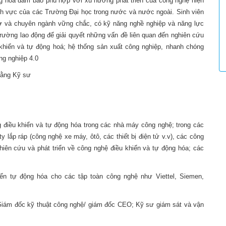
ộng hoá đảm bảo phù hợp với xu hướng phát triển của công nghệ hiện
ĩnh vực của các Trường Đại học trong nước và nước ngoài. Sinh viên
sở và chuyên ngành vững chắc, có kỹ năng nghề nghiệp và năng lực
trường lao động để giải quyết những vấn đề liên quan đến nghiên cứu
u khiển và tự động hoá; hệ thống sản xuất công nghiệp, nhanh chóng
ng nghiệp 4.0
 bằng Kỹ sư
ng điều khiển và tự động hóa trong các nhà máy công nghệ; trong các
 lắp ráp (công nghệ xe máy, ôtô, các thiết bị điện tử v.v), các công
ghiên cứu và phát triển về công nghệ điều khiển và tự động hóa; các
hiển tự động hóa cho các tập toàn công nghệ như Viettel, Siemen,
 Giám đốc kỹ thuật công nghệ/ giám đốc CEO; Kỹ sư giám sát và vận