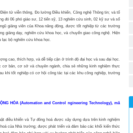
iện tử viễn thông, Đo lường Điều khiển, Công nghệ Thông tin; và tổ
g đó 06 phó giáo sư, 12 tiến sỹ, 13 nghiên cứu sinh, 02 kỹ sư và số
i ngũ giảng viên của Khoa năng động, được tốt nghiệp từ các trường
rong giảng dạy, nghiên cứu khoa học, và chuyển giao công nghệ. Hiện
u lạc bộ nghiên cứu khoa học.
 cao, thích hợp, và dễ tiếp cận ở trình độ đại học và sau đại học.
ức cơ bản, cơ sở và chuyên ngành, chia sẻ những kinh nghiệm thực
au khi tốt nghiệp có cơ hội công tác tại các khu công nghiệp, trường
 HÓA (Automation and Control ngineering Technology), mã
uật điều khiển và Tự đông hoá được xây dựng dựa trên kinh nghiệm
 hoá của Nhà trường; được phát triển và đảm bảo các khối kiến thức