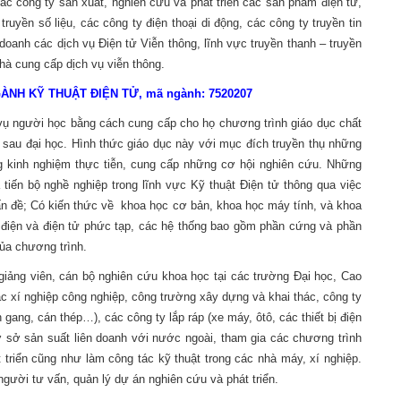
ác công ty sản xuất, nghiên cứu và phát triển các sản phẩm điện tử,
ruyền số liệu, các công ty điện thoại di động, các công ty truyền tin
 doanh các dịch vụ Điện tử Viễn thông, lĩnh vực truyền thanh – truyền
hà cung cấp dịch vụ viễn thông.
NH KỸ THUẬT ĐIỆN TỬ, mã ngành: 7520207
vụ người học bằng cách cung cấp cho họ chương trình giáo dục chất
à sau đại học. Hình thức giáo dục này với mục đích truyền thụ những
g kinh nghiệm thực tiễn, cung cấp những cơ hội nghiên cứu. Những
tiến bộ nghề nghiệp trong lĩnh vực Kỹ thuật Điện tử thông qua việc
ấn đề; Có kiến thức về khoa học cơ bản, khoa học máy tính, và khoa
 bị điện và điện tử phức tạp, các hệ thống bao gồm phần cứng và phần
ủa chương trình.
 giảng viên, cán bộ nghiên cứu khoa học tại các trường Đại học, Cao
 xí nghiệp công nghiệp, công trường xây dựng và khai thác, công ty
gang, cán thép…), các công ty lắp ráp (xe máy, ôtô, các thiết bị điện
cơ sở sản suất liên doanh với nước ngoài, tham gia các chương trình
 triển cũng như làm công tác kỹ thuật trong các nhà máy, xí nghiệp.
 người tư vấn, quản lý dự án nghiên cứu và phát triển.