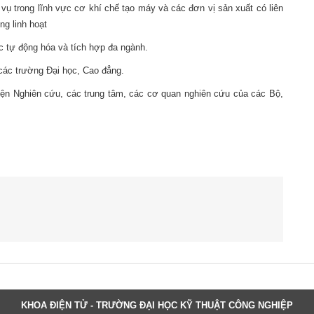
 vụ trong lĩnh vực cơ khí chế tạo máy và các đơn vị sản xuất có liên
ng linh hoạt
c tự động hóa và tích hợp đa ngành.
các trường Đại học, Cao đẳng.
iện Nghiên cứu, các trung tâm, các cơ quan nghiên cứu của các Bộ,
KHOA ĐIỆN TỬ - TRƯỜNG ĐẠI HỌC KỸ THUẬT CÔNG NGHIỆP