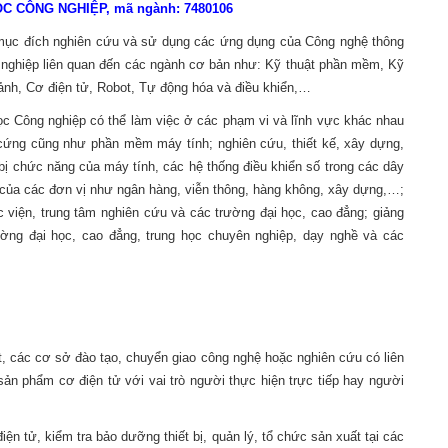
 CÔNG NGHIỆP, mã ngành: 7480106
 mục đích nghiên cứu và sử dụng các ứng dụng của Công nghệ thông
g nghiệp liên quan đến các ngành cơ bản như: Kỹ thuật phần mềm, Kỹ
ảnh, Cơ điện tử, Robot, Tự động hóa và điều khiển,…
ọc Công nghiệp có thể làm việc ở các phạm vi và lĩnh vực khác nhau
n cứng cũng như phần mềm máy tính; nghiên cứu, thiết kế, xây dựng,
bị chức năng của máy tính, các hệ thống điều khiển số trong các dây
 của các đơn vị như ngân hàng, viễn thông, hàng không, xây dựng,…;
 viện, trung tâm nghiên cứu và các trường đại học, cao đẳng; giảng
ường đại học, cao đẳng, trung học chuyên nghiệp, dạy nghề và các
ật, các cơ sở đào tạo, chuyển giao công nghệ hoặc nghiên cứu có liên
ản phẩm cơ điện tử với vai trò người thực hiện trực tiếp hay người
iện tử, kiểm tra bảo dưỡng thiết bị, quản lý, tổ chức sản xuất tại các