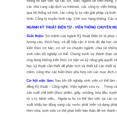
thông sẽ làm việc tại các Sở, Ban, Ngành về viễn thông, c
các nhà cung cấp dịch vụ Internet, các công ty viễn thông t
qua hệ thống vệ tinh, các công ty tư vấn giải pháp và kinh
hình; Công ty truyền hình cáp; Lĩnh vực hàng không; Các n
NGÀNH KỸ THUẬT ĐIỆN TỬ - VIỄN THÔNG CHUYÊN NGÀ
Giới thiệu:
Sứ mệnh của ngành Kỹ thuật Điện tử là phục 
lượng cao, thích hợp, và dễ tiếp cận ở trình độ đại học v
kiến thức cơ bản, cơ sở và chuyên ngành, chia sẻ nhữn
sinh viên tốt nghiệp có thể:
Chứng minh sự thành thạo và 
ứng dụng những kiến thức cơ bản và kỹ năng giải quyết v
học kỹ thuật cần thiết để phân tích và thiết kế các thiết
mềm, cũng như các kiến thức phù hợp với các mục đích c
Cơ hội việc làm:
Sau khi tốt nghiệp sinh viên có thể làm
đẳng Kỹ thuật – Công nghệ, Viện nghiên cứu vv… Trong các
sản xuất chế biến (thực phẩm, giấy, ximăng, hóa dầu, luyện 
tử v.v), bệnh viện,…Ngoài ra họ có thể làm việc tại các 
xuất khẩu lao động sang các nước phát triển và đang phát
Hơn nữa, sinh viên có thể phát triển bản thân để trở thành