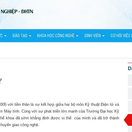
ỨC
ĐÀO TẠO
KHOA HỌC CÔNG NGHỆ
SINH VIÊN
CƠ HỘI VIỆC
D
ử
với tiền thân là sự kết hợp giữa hai bộ môn Kỹ thuật Điện tử và
âm Máy tính. Cùng với sự phát triển lớn mạnh của Trường Đại học Kỹ
p thể khoa đã sớm khẳng định được vị thế của mình và đã trở thành
 chuyển giao công nghệ.