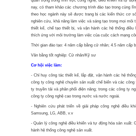
quan trọng trong lĩnh vực công nghệ, điều khiển và tự đ
nay, có tham khảo các chương trình đào tạo trong cùng l
theo học ngành này sẽ được trang bị các kiến thức cơ 
nghiên cứu, khả năng làm việc và sáng tạo trong mọi môi 
thiết kế, chế tạo thiết bị, và vận hành các hệ thống điề
thích ứng với môi trường làm việc của cuộc cách mạng cô
Thời gian đào tạo: 4 năm cấp bằng cử nhân; 4.5 năm cấp
Văn bằng tốt nghiệp: Cử nhân/Kỹ sư
Cơ hội việc làm:
- Chỉ huy công tác thiết kế, lắp đặt, vận hành các hệ thố
công ty công nghệ chuyên sản xuất chế biến và các công ty
ty truyền tải và phân phối điện năng; trong các công ty n
công ty công nghệ cao trong nước và nước ngoài.
- Nghiên cứu phát triển về giải pháp công nghệ điều k
Samsung, LG, ABB, v.v
- Quản lý công nghệ điều khiển và tự động hóa sản xuất:
hành hệ thống công nghệ sản xuất.