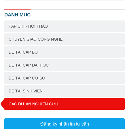
DANH MỤC
TẠP CHÍ - HỘI THẢO
CHUYỂN GIAO CÔNG NGHỆ
ĐỀ TÀI CẤP BỘ
ĐỀ TÀI CẤP ĐẠI HỌC
ĐỀ TÀI CẤP CƠ SỞ
ĐỀ TÀI SINH VIÊN
CÁC DỰ ÁN NGHIÊN CỨU
Đăng ký nhận tin tư vấn