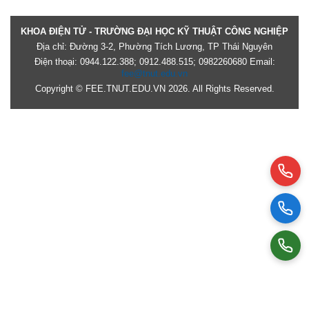
KHOA ĐIỆN TỬ - TRƯỜNG ĐẠI HỌC KỸ THUẬT CÔNG NGHIỆP
Địa chỉ: Đường 3-2, Phường Tích Lương, TP Thái Nguyên
Điện thoại: 0944.122.388; 0912.488.515; 0982260680 Email:
fee@tnut.edu.vn
Copyright © FEE.TNUT.EDU.VN 2026. All Rights Reserved.