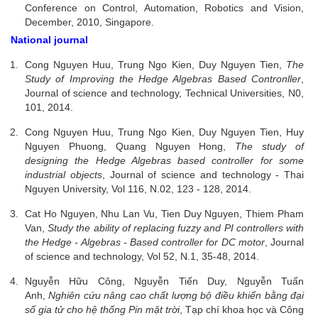
Conference on Control, Automation, Robotics and Vision,
December, 2010, Singapore.
National journal
Cong Nguyen Huu, Trung Ngo Kien, Duy Nguyen Tien,
The
Study of Improving the Hedge Algebras Based Contronller
,
Journal of science and technology, Technical Universities, N0,
101, 2014.
Cong Nguyen Huu, Trung Ngo Kien, Duy Nguyen Tien, Huy
Nguyen Phuong, Quang Nguyen Hong,
The study of
designing the Hedge Algebras based controller for some
industrial objects
, Journal of science and technology - Thai
Nguyen University, Vol 116, N.02, 123 - 128, 2014.
Cat Ho Nguyen, Nhu Lan Vu, Tien Duy Nguyen, Thiem Pham
Van,
Study the ability of replacing fuzzy and PI controllers with
the Hedge - Algebras - Based controller for DC motor
, Journal
of science and technology, Vol 52, N.1, 35-48, 2014.
Nguyễn Hữu Công, Nguyễn Tiến Duy, Nguyễn Tuấn
Anh,
Nghiên cứu nâng cao chất lượng bộ điều khiển bằng đại
số gia tử cho hệ thống Pin mặt trời
, Tạp chí khoa học và Công