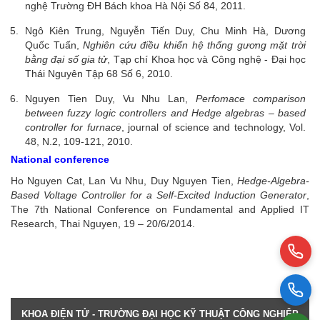
nghệ Trường ĐH Bách khoa Hà Nội Số 84, 2011.
Ngô Kiên Trung, Nguyễn Tiến Duy, Chu Minh Hà, Dương
Quốc Tuấn,
Nghiên cứu điều khiển hệ thống gương mặt trời
bằng đại số gia tử
, Tạp chí Khoa học và Công nghệ - Đại học
Thái Nguyên Tập 68 Số 6, 2010.
Nguyen Tien Duy, Vu Nhu Lan,
Perfomace comparison
between fuzzy logic controllers and Hedge algebras – based
controller for furnace
, journal of science and technology, Vol.
48, N.2, 109-121, 2010.
National conference
Ho Nguyen Cat, Lan Vu Nhu, Duy Nguyen Tien,
Hedge-Algebra-
Based Voltage Controller for a Self-Excited Induction Generator
,
The 7th National Conference on Fundamental and Applied IT
Research, Thai Nguyen, 19 – 20/6/2014.
KHOA ĐIỆN TỬ - TRƯỜNG ĐẠI HỌC KỸ THUẬT CÔNG NGHIỆP