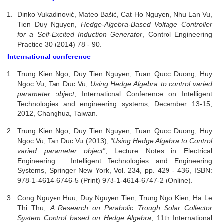
Dinko Vukadinović, Mateo Bašić, Cat Ho Nguyen, Nhu Lan Vu,
Tien Duy Nguyen,
Hedge-Algebra-Based Voltage Controller
for a Self-Excited Induction Generator
, Control Engineering
Practice 30 (2014) 78 - 90.
International conference
Trung Kien Ngo, Duy Tien Nguyen, Tuan Quoc Duong, Huy
Ngoc Vu, Tan Duc Vu,
Using Hedge Algebra to control varied
parameter object
, International Conference on Intelligent
Technologies and engineering systems, December 13-15,
2012, Changhua, Taiwan.
Trung Kien Ngo, Duy Tien Nguyen, Tuan Quoc Duong, Huy
Ngoc Vu, Tan Duc Vu (2013),
“Using Hedge Algebra to Control
varied parameter object”
, Lecture Notes in Electrical
Engineering: Intelligent Technologies and Engineering
Systems, Springer New York, Vol. 234, pp. 429 - 436, ISBN:
978-1-4614-6746-5 (Print) 978-1-4614-6747-2 (Online).
Cong Nguyen Huu, Duy Nguyen Tien, Trung Ngo Kien, Ha Le
Thi Thu,
A Research on Parabolic Trough Solar Collector
System Control based on Hedge Algebra
, 11th International