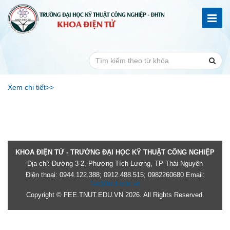
Xem chi tiết>>
KHOA ĐIỆN TỬ - TRƯỜNG ĐẠI HỌC KỸ THUẬT CÔNG NGHIỆP
Địa chỉ: Đường 3-2, Phường Tích Lương, TP Thái Nguyên
Điện thoại: 0944.122.388; 0912.488.515; 0982260680 Email:
fee@tnut.edu.vn
Copyright © FEE.TNUT.EDU.VN 2026. All Rights Reserved.