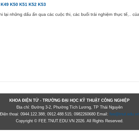
K49
K50
K51
K52
K53
 lại những dấu ấn qua các cuộc thi, các buổi trải nghiệm thực tế,.. c
KHOA ĐIỆN TỬ - TRƯỜNG ĐẠI HỌC KỸ THUẬT CÔNG NGHIỆP
Địa chỉ: Đường 3-2, Phường Tích Lương, TP Thái Nguyên
Điện thoại: 0944.122.388; 0912.488.515; 0982260680 Email:
fee@tnut.edu.v
Copyright © FEE.TNUT.EDU.VN 2026. All Rights Reserved.