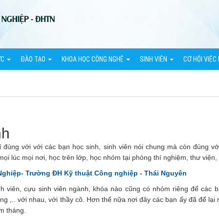
ỨC
ĐÀO TẠO
KHOA HỌC CÔNG NGHỆ
SINH VIÊN
CƠ HỘI VIỆC
nh
 đúng với với các bạn học sinh, sinh viên nói chung mà còn đúng vơ
̣i lúc mọi nơi, học trên lớp, học nhóm tại phòng thí nghiệm, thư viện
ghiệp- Trường
ĐH Kỹ thuật Công nghiệp -
Thái Nguyên
ên, cựu sinh viên ngành, khóa nào cũng có nhóm riêng để các bạn ấ
,.. với nhau, với thầy cô. Hơn thế nữa nơi đây các bạn ấy đã để lại n
ăm tháng.