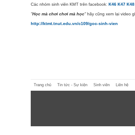
Các nhóm sinh viên KMT trên facebook:
K46
K47
K48
"
Học mà chơi chơi mà học
"
hãy cũng xem lại video ghi
http://ktmt.tnut.edu.vn/c109/goc-sinh-vien
Trang chủ
Tin tức - Sự kiện
Sinh viên
Liên hệ