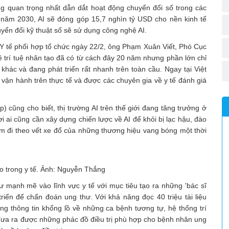
ng quan trọng nhất dẫn dắt hoạt động chuyển đổi số trong các
 năm 2030, AI sẽ đóng góp 15,7 nghìn tỷ USD cho nền kinh tế
yển đổi kỹ thuật số sẽ sử dụng công nghệ AI.
ộ Y tế phối hợp tổ chức ngày 22/2, ông Phạm Xuân Viết, Phó Cục
ề trí tuệ nhân tạo đã có từ cách đây 20 năm nhưng phần lớn chỉ
 khác và đang phát triển rất nhanh trên toàn cầu. Ngay tại Việt
ận hành trên thực tế và được các chuyên gia về y tế đánh giá
 cũng cho biết, thị trường AI trên thế giới đang tăng trưởng ở
ai cũng cần xây dựng chiến lược về AI để khỏi bị lạc hậu, đào
ớm đi theo vết xe đổ của những thương hiệu vang bóng một thời
ạo trong y tế. Ảnh: Nguyễn Thắng
ư mạnh mẽ vào lĩnh vực y tế với mục tiêu tạo ra những 'bác sĩ
iển để chẩn đoán ung thư. Với khả năng đọc 40 triệu tài liệu
ng thông tin khổng lồ về những ca bệnh tương tự, hệ thống trí
đưa ra được những phác đồ điều trị phù hợp cho bệnh nhân ung