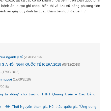
2024-2028, tất cả các cơ sở khám chữa bệnh trên toàn quốc phải
ơ bệnh án, được ghi chép, hiển thị và lưu trữ bằng phương tiện
ệnh án giấy quy định tại Luật Khám bệnh, chữa bệnh./.
 của ngành y tế
(20/03/2019)
 GIA HỘI NGHỊ QUỐC TẾ ICERA 2018
(08/12/2018)
o
(17/09/2018)
on người
(17/09/2018)
/2018)
ng tự động" cho trường THPT Quảng Uyên – Cao Bằng.
iệp – ĐH Thái Nguyên tham gia Hội thảo quốc gia "Ứng dụng