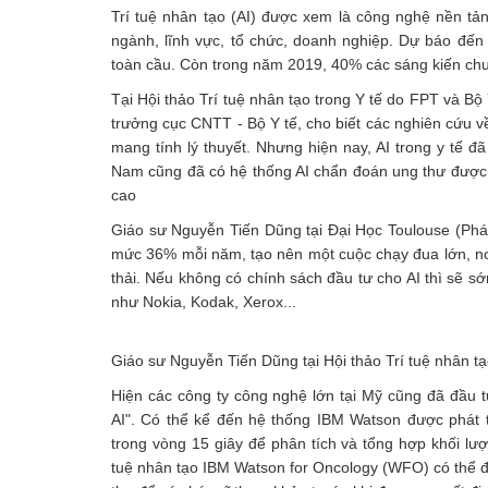
Trí tuệ nhân tạo (AI) được xem là công nghệ nền tả
ngành, lĩnh vực, tổ chức, doanh nghiệp. Dự báo đến
toàn cầu. Còn trong năm 2019, 40% các sáng kiến chu
Tại Hội thảo Trí tuệ nhân tạo trong Y tế do FPT và B
trưởng cục CNTT - Bộ Y tế, cho biết các nghiên cứu v
mang tính lý thuyết. Nhưng hiện nay, AI trong y tế đã
Nam cũng đã có hệ thống AI chẩn đoán ung thư được v
cao
Giáo sư Nguyễn Tiến Dũng tại Đại Học Toulouse (Pháp)
mức 36% mỗi năm, tạo nên một cuộc chạy đua lớn, nơi 
thải. Nếu không có chính sách đầu tư cho AI thì sẽ s
như Nokia, Kodak, Xerox...
Giáo sư Nguyễn Tiến Dũng tại Hội thảo Trí tuệ nhân t
Hiện các công ty công nghệ lớn tại Mỹ cũng đã đầu t
AI". Có thể kể đến hệ thống IBM Watson được phát tr
trong vòng 15 giây để phân tích và tổng hợp khối lượ
tuệ nhân tạo IBM Watson for Oncology (WFO) có thể 