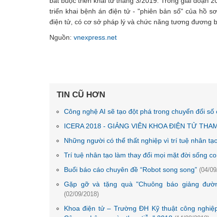
bắt buộc triển khai từ tháng 3/2019. Trong giai đoạn 
triển khai bệnh án điện tử - "phiên bản số" của hồ s
điện tử, có cơ sở pháp lý và chức năng tương đương b
Nguồn:
vnexpress.net
TIN CŨ HƠN
Công nghệ AI sẽ tạo đột phá trong chuyển đổi số
ICERA 2018 - GIẢNG VIÊN KHOA ĐIỆN TỬ THAM
Những người có thể thất nghiệp vì trí tuệ nhân tạ
Trí tuệ nhân tạo làm thay đổi mọi mặt đời sống c
Buổi báo cáo chuyên đề “Robot song song”
(04/09
Gặp gỡ và tặng quà "Chuông báo giảng đườ
(02/09/2018)
Khoa điện tử – Trường ĐH Kỹ thuật công ngh