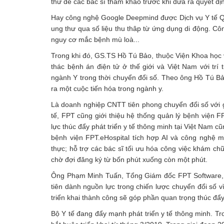
thư để các bác sĩ tham khảo trước khi đưa ra quyết địn
Hay công nghệ Google Deepmind được Dịch vụ Y tế Qu
ung thư qua số liệu thu thâp từ ứng dụng di động. Cô
nguy cơ mắc bệnh mù loà...
Trong khi đó, GS.TS Hồ Tú Bảo, thuộc Viện Khoa học v
thác bệnh án điện tử ở thế giới và Việt Nam với trí
ngành Y trong thời chuyển đổi số. Theo ông Hồ Tú Bảo
ra một cuộc tiến hóa trong ngành y.
Là doanh nghiệp CNTT tiên phong chuyển đổi số với
tế, FPT cũng giới thiệu hệ thống quản lý bệnh viện F
lực thúc đẩy phát triển y tế thông minh tại Việt Nam 
bệnh viện FPT.eHospital tích hợp AI và công nghệ mớ
thực; hỗ trợ các bác sĩ tối ưu hóa công việc khám ch
chờ đợi đăng ký từ bốn phút xuống còn một phút.
Ông Phạm Minh Tuấn, Tổng Giám đốc FPT Software, ch
tiên dành nguồn lực trong chiến lược chuyển đổi số v
triển khai thành công sẽ góp phần quan trọng thúc đẩy 
Bộ Y tế đang đẩy mạnh phát triển y tế thông minh. T