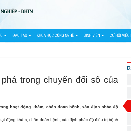
ỨC
ĐÀO TẠO
KHOA HỌC CÔNG NGHỆ
SINH VIÊN
CƠ HỘI VIỆC
D
 phá trong chuyển đổi số của
 trong hoạt động khám, chẩn đoán bệnh, xác định phác độ
 hoạt động khám, chẩn đoán bệnh, xác định phác độ điều trị bệnh