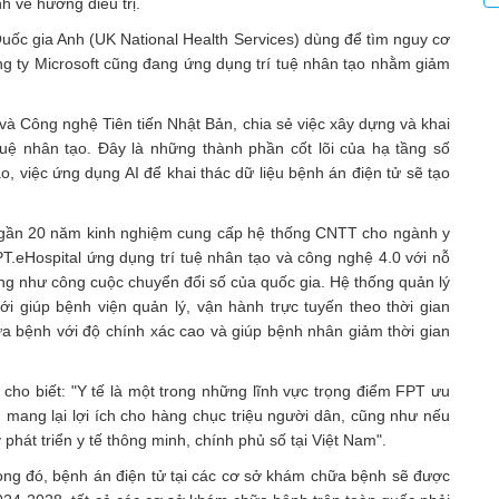
h về hướng điều trị.
ốc gia Anh (UK National Health Services) dùng để tìm nguy cơ
ng ty Microsoft cũng đang ứng dụng trí tuệ nhân tạo nhằm giảm
à Công nghệ Tiên tiến Nhật Bản, chia sẻ việc xây dựng và khai
 tuệ nhân tạo. Đây là những thành phần cốt lõi của hạ tầng số
, việc ứng dụng AI để khai thác dữ liệu bệnh án điện tử sẽ tạo
 gần 20 năm kinh nghiệm cung cấp hệ thống CNTT cho ngành y
PT.eHospital ứng dụng trí tuệ nhân tạo và công nghệ 4.0 với nỗ
cũng như công cuộc chuyển đổi số của quốc gia. Hệ thống quản lý
i giúp bệnh viện quản lý, vận hành trực tuyến theo thời gian
ữa bệnh với độ chính xác cao và giúp bệnh nhân giảm thời gian
o biết: "Y tế là một trong những lĩnh vực trọng điểm FPT ưu
ì mang lại lợi ích cho hàng chục triệu người dân, cũng như nếu
phát triển y tế thông minh, chính phủ số tại Việt Nam".
rong đó, bệnh án điện tử tại các cơ sở khám chữa bệnh sẽ được