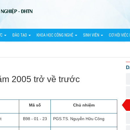
ỨC
ĐÀO TẠO
KHOA HỌC CÔNG NGHỆ
SINH VIÊN
CƠ HỘI VIỆC
D
ăm 2005 trở về trước
Mã số
Chủ nhiệm
t
B98 - 01 - 23
PGS.TS. Nguyễn Hữu Công