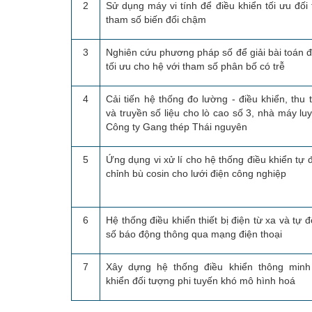
2
Sử dụng máy vi tính để điều khiển tối ưu đối
tham số biến đổi chậm
3
Nghiên cứu phương pháp số để giải bài toán đ
tối ưu cho hệ với tham số phân bố có trễ
4
Cải tiến hệ thống đo lường - điều khiển, thu t
và truyền số liệu cho lò cao số 3, nhà máy lu
Công ty Gang thép Thái nguyên
5
Ứng dụng vi xử lí cho hệ thống điều khiển tự 
chỉnh bù cosin cho lưới điện công nghiệp
6
Hệ thống điều khiển thiết bị điện từ xa và tự 
số báo động thông qua mạng điện thoại
7
Xây dựng hệ thống điều khiển thông minh
khiển đối tượng phi tuyến khó mô hình hoá