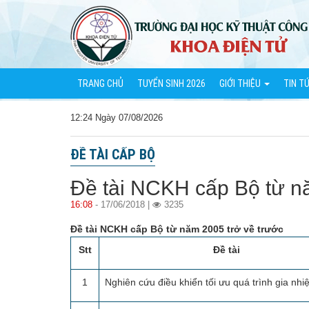
TRANG CHỦ
TUYỂN SINH 2026
GIỚI THIỆU
TIN T
12:24 Ngày 07/08/2026
ĐỀ TÀI CẤP BỘ
Đề tài NCKH cấp Bộ từ n
16:08
- 17/06/2018 |
3235
Đề tài NCKH cấp Bộ từ năm 2005 trở về trước
Stt
Đề tài
1
Nghiên cứu điều khiển tối ưu quá trình gia nhiệ