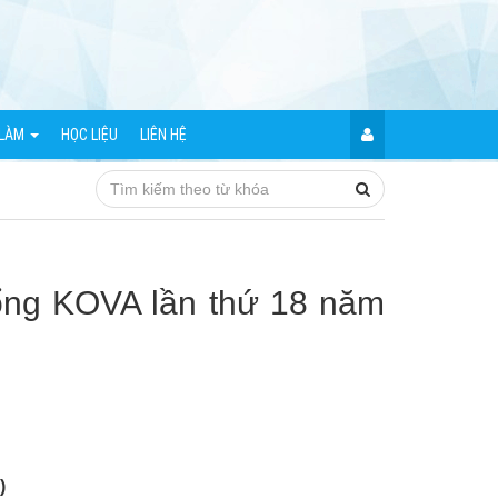
 LÀM
HỌC LIỆU
LIÊN HỆ
bổng KOVA lần thứ 18 năm
)