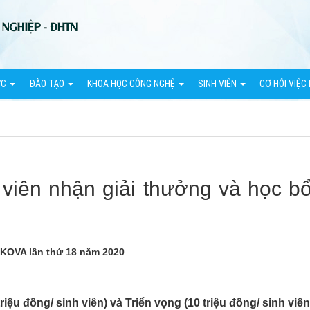
ỨC
ĐÀO TẠO
KHOA HỌC CÔNG NGHỆ
SINH VIÊN
CƠ HỘI VIỆC
 viên nhận giải thưởng và học 
 KOVA lần thứ 18 năm 2020
iệu đồng/ sinh viên) và Triển vọng (10 triệu đồng/ sinh viên