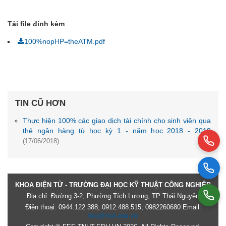
Tải file đính kèm
100%nopHP=theATM.pdf
TIN CŨ HƠN
Thực hiện 100% các giao dịch tài chính cho sinh viên qua
thẻ ngân hàng từ học kỳ 1 - năm học 2018 - 2019
(17/06/2018)
KHOA ĐIỆN TỬ - TRƯỜNG ĐẠI HỌC KỸ THUẬT CÔNG NGHIỆP
Địa chỉ: Đường 3-2, Phường Tích Lương, TP Thái Nguyên
Điện thoại: 0944.122.388; 0912.488.515; 0982260680 Email:
fee@tnut.edu.vn