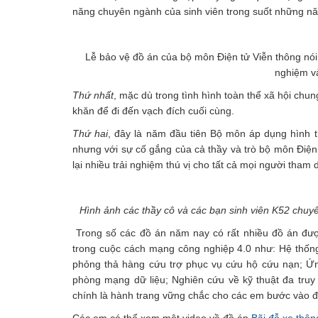
năng chuyên ngành của sinh viên trong suốt những nă
Lễ bảo vệ đồ án của bộ môn Điện tử Viễn thông nói 
nghiệm v
Thứ nhất
, mặc dù trong tình hình toàn thể xã hội chu
khăn để đi đến vạch đích cuối cùng.
Thứ hai
, đây là năm đầu tiên Bộ môn áp dụng hình
nhưng với sự cố gắng của cả thầy và trò bộ môn Điện
lại nhiều trải nghiệm thú vị cho tất cả mọi người tham 
Hình ảnh các thầy cô và các bạn sinh viên K52 chuyê
Trong số các đồ án năm nay có rất nhiều đồ án được
trong cuộc cách mạng công nghiệp 4.0 như: Hệ thống
phỏng thả hàng cứu trợ phục vụ cứu hộ cứu nạn; Ứn
phòng mạng dữ liệu; Nghiên cứu về kỹ thuật đa tr
chính là hành trang vững chắc cho các em bước vào 