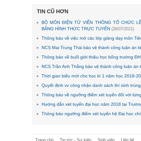
TIN CŨ HƠN
BỘ MÔN ĐIỆN TỬ VIỄN THÔNG TỔ CHỨC LỄ
BẰNG HÌNH THỨC TRỰC TUYẾN
(26/07/2021)
Thông báo về việc mở các lớp giảng dạy môn Ti
NCS Mai Trung Thái bảo vệ thành công luận án tiê
Thông báo về buổi giới thiệu học bổng trườn
NCS Trần Anh Thắng bảo vệ thành công luận án tiê
Thời gian biểu mới cho học kì 1 năm học 2018-2
Quyết định vv công nhận danh sách thí sinh trún
Thông báo về ngưỡng điểm xét tuyển đối với từn
Hướng dẫn xét tuyển đại học năm 2018 tại Trườ
Thông báo ngưỡng điểm xét tuyển hệ Đại học ch
Trang chủ
Tin tức - Sự kiện
Sinh viên
Liên hệ