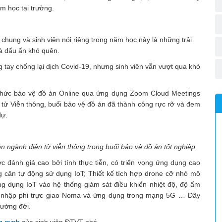
m học tại trường.
chung và sinh viên nói riêng trong năm học này là những trải
à dấu ấn khó quên.
ng tay chống lại dịch Covid-19, nhưng sinh viên vẫn vượt qua khó
 thức bảo vệ đồ án Online qua ứng dụng Zoom Cloud Meetings
 tử Viễn thông, buổi bảo vệ đồ án đã thành công rực rỡ và đem
dự.
n ngành điện tử viễn thông trong buổi bảo vệ đồ án tốt nghiệp
 đánh giá cao bởi tính thực tiễn, có triển vọng ứng dụng cao
 cân tự động sử dụng IoT; Thiết kế tích hợp drone cỡ nhỏ mô
g dụng IoT vào hệ thống giám sát điều khiển nhiệt độ, độ ẩm
uy nhập phi trực giao Noma và ứng dụng trong mạng 5G … Đây
đường đời.