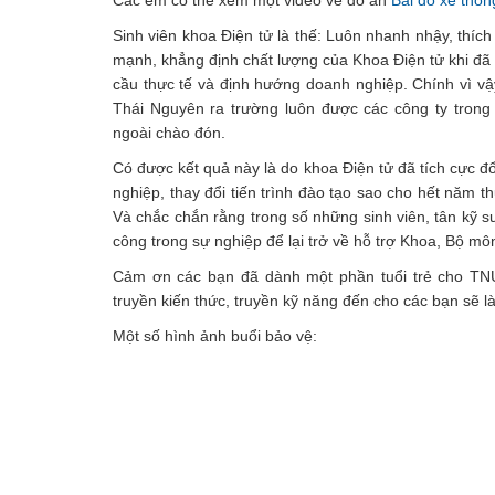
Các em có thể xem một video về đồ án
Bãi đỗ xe thôn
Sinh viên khoa Điện tử là thế: Luôn nhanh nhậy, thích
mạnh, khẳng định chất lượng của Khoa Điện tử khi đã t
cầu thực tế và định hướng doanh nghiệp. Chính vì vậ
Thái Nguyên ra trường luôn được các công ty trong
ngoài chào đón.
Có được kết quả này là do khoa Điện tử đã tích cực đ
nghiệp, thay đổi tiến trình đào tạo sao cho hết năm
Và chắc chắn rằng trong số những sinh viên, tân kỹ s
công trong sự nghiệp để lại trở về hỗ trợ Khoa, Bộ môn
Cảm ơn các bạn đã dành một phần tuổi trẻ cho TN
truyền kiến thức, truyền kỹ năng đến cho các bạn sẽ 
Một số hình ảnh buổi bảo vệ: