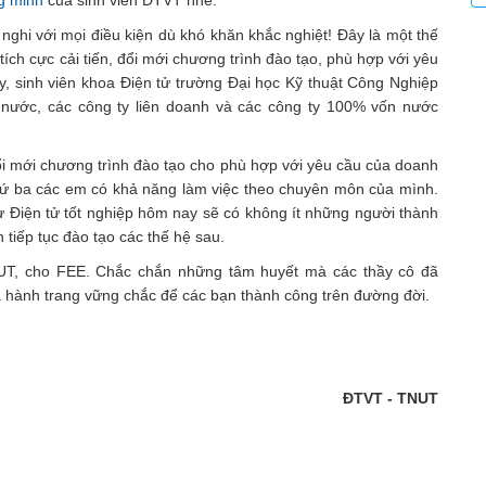
g minh
của sinh viên ĐTVT nhé.
 nghi với mọi điều kiện dù khó khăn khắc nghiệt! Đây là một thế
ích cực cải tiến, đổi mới chương trình đào tạo, phù hợp với yêu
y, sinh viên khoa Điện tử trường Đại học Kỹ thuật Công Nghiệp
 nước, các công ty liên doanh và các công ty 100% vốn nước
ổi mới chương trình đào tạo cho phù hợp với yêu cầu của doanh
 thứ ba các em có khả năng làm việc theo chuyên môn của mình.
ư Điện tử tốt nghiệp hôm nay sẽ có không ít những người thành
 tiếp tục đào tạo các thế hệ sau.
UT, cho FEE. Chắc chắn những tâm huyết mà các thầy cô đã
là hành trang vững chắc để các bạn thành công trên đường đời.
ĐTVT - TNUT