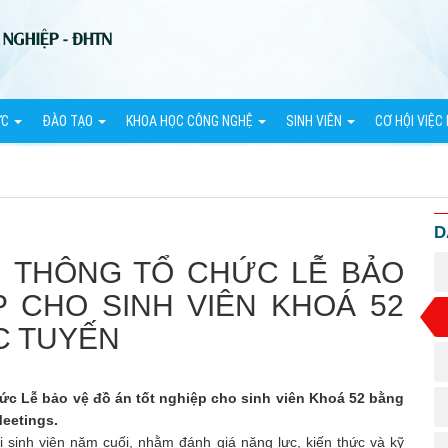
ỨC
ĐÀO TẠO
KHOA HỌC CÔNG NGHỆ
SINH VIÊN
CƠ HỘI VIỆC
D
N THÔNG TỔ CHỨC LỄ BẢO
P CHO SINH VIÊN KHOÁ 52
C TUYẾN
hức Lễ bảo vệ đồ án tốt nghiệp cho sinh viên Khoá 52 bằng
eetings.
i sinh viên năm cuối, nhằm đánh giá năng lực, kiến thức và kỹ