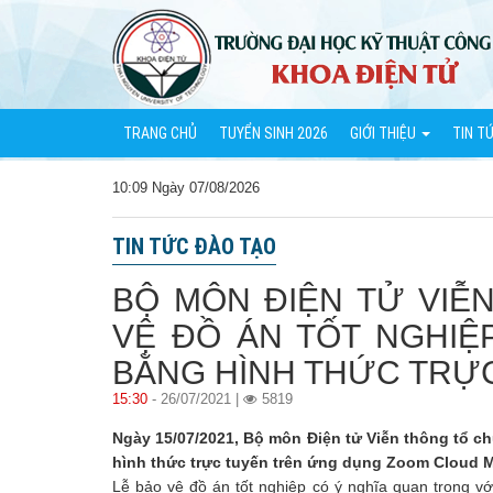
TRANG CHỦ
TUYỂN SINH 2026
GIỚI THIỆU
TIN T
10:09 Ngày 07/08/2026
TIN TỨC ĐÀO TẠO
BỘ MÔN ĐIỆN TỬ VIỄ
VỆ ĐỒ ÁN TỐT NGHIỆ
BẰNG HÌNH THỨC TRỰ
15:30
- 26/07/2021 |
5819
Ngày 15/07/2021, Bộ môn Điện tử Viễn thông tổ c
hình thức trực tuyến trên ứng dụng Zoom Cloud M
Lễ bảo vệ đồ án tốt nghiệp có ý nghĩa quan trọng vớ