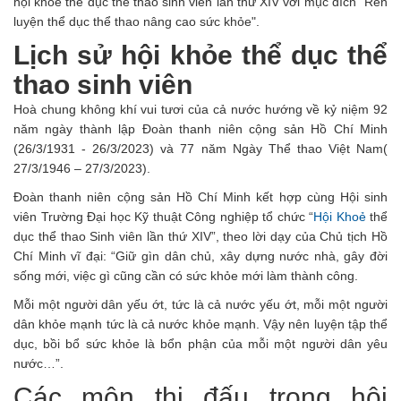
hội khỏe thể dục thể thao sinh viên lần thứ XIV với mục đích "Rèn
luyện thể dục thể thao nâng cao sức khỏe".
Lịch sử hội khỏe thể dục thể
thao sinh viên
Hoà chung không khí vui tươi của cả nước hướng về kỷ niệm 92
năm ngày thành lập Đoàn thanh niên cộng sản Hồ Chí Minh
(26/3/1931 - 26/3/2023) và 77 năm Ngày Thể thao Việt Nam(
27/3/1946 – 27/3/2023).
Đoàn thanh niên cộng sản Hồ Chí Minh kết hợp cùng Hội sinh
viên Trường Đại học Kỹ thuật Công nghiệp tổ chức “
Hội Khoẻ
thể
dục thể thao Sinh viên lần thứ XIV”, theo lời dạy của Chủ tịch Hồ
Chí Minh vĩ đại: “Giữ gìn dân chủ, xây dựng nước nhà, gây đời
sống mới, việc gì cũng cần có sức khỏe mới làm thành công.
Mỗi một người dân yếu ớt, tức là cả nước yếu ớt, mỗi một người
dân khỏe mạnh tức là cả nước khỏe mạnh. Vậy nên luyện tập thể
dục, bồi bổ sức khỏe là bổn phận của mỗi một người dân yêu
nước…”.
Các môn thi đấu trong hội