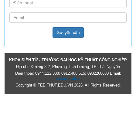
Gửi yêu cầu
KHOA ĐIỆN TỬ - TRƯỜNG ĐẠI HỌC KỸ THUẬT CÔNG NGHIỆP
Địa chỉ: Đường 3-2, Phường Tích Lương, TP Thái Nguyên
Điện thoại: 0944.122.388; 0912.488.515; 0982260680 Email:
fee@tnut.edu.vn
Copyright © FEE.TNUT.EDU.VN 2026. All Rights Reserved.