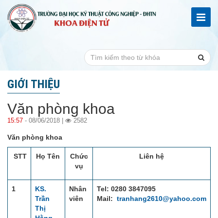
GIỚI THIỆU
Văn phòng khoa
15:57
- 08/06/2018 |
2582
Văn phòng khoa
STT
Họ Tên
Chức
Liên hệ
vụ
1
KS.
Nhân
Tel: 0280 3847095
Trần
viên
Mail:
tranhang2610@yahoo.com
Thị