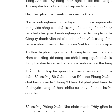
Tiếng Anh tốt, "Kỹ năng" khởi nghiệp, đổi mới sáng 
Trường đại học - Doanh nghiệp và Nhà nước.
Hợp tác phải trở thành nhu cầu tự thân
Nói về kinh nghiệm có thể tuyển dụng được nguồn nhân
trong việc nâng cao chất lượng đào tạo nguồn nhân l
tác chặt chẽ giữa doanh nghiệp và các trường trong l
Công ty thành viên tại các tỉnh, thành và 1 trung tâm
tác với nhiều trường Đại học của Việt Nam, cung cấp 
Từ thực tế phối hợp với các Trường trong việc đào tạ
Nam cho rằng, để nâng cao chất lượng nguồn nhân lự
thời phải đầu tư cơ sở hạ tầng để sinh viên có thể tăn
Khẳng định, hợp tác giữa nhà trường với doanh nghiệ
thân, Bộ trưởng Bộ Giáo dục và Đào tạo Phùng Xuân N
chất lượng cao là 1 trong 3 khâu đột phát phát triển đ
tế chuyển sang số hóa, nhiều sự thay đổi theo hướng
động lớn.
Bộ trưởng Phùng Xuân Nhạ nhấn mạnh: "Hãy giảm bớt 