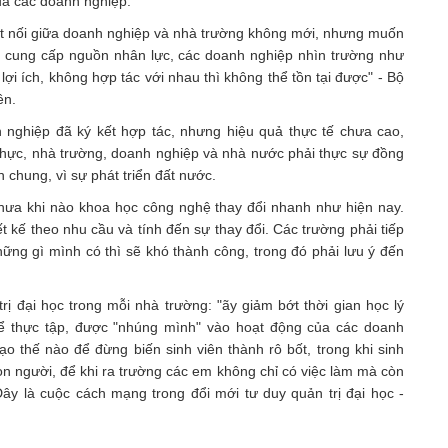
ủa các doanh nghiệp.
t nối giữa doanh nghiệp và nhà trường không mới, nhưng muốn
ng cung cấp nguồn nhân lực, các doanh nghiệp nhìn trường như
ợi ích, không hợp tác với nhau thì không thể tồn tại được" - Bộ
ên.
 nghiệp đã ký kết hợp tác, nhưng hiệu quả thực tế chưa cao,
t thực, nhà trường, doanh nghiệp và nhà nước phải thực sự đồng
n chung, vì sự phát triển đất nước.
hưa khi nào khoa học công nghệ thay đổi nhanh như hiện nay.
ết kế theo nhu cầu và tính đến sự thay đổi. Các trường phải tiếp
hững gì mình có thì sẽ khó thành công, trong đó phải lưu ý đến
ị đại học trong mỗi nhà trường: "ãy giảm bớt thời gian học lý
để thực tập, được "nhúng mình" vào hoạt động của các doanh
o thế nào để đừng biến sinh viên thành rô bốt, trong khi sinh
 con người, để khi ra trường các em không chỉ có việc làm mà còn
Đây là cuộc cách mạng trong đổi mới tư duy quản trị đại học -