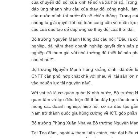
của chuyển đổi số; của kinh tế số và xã hội số. Tron
đáp ứng nhanh nhu cầu của thay đổi công nghệ, làm 
của nước mình thì nước đó sẽ chiến thắng. Trong cuộ
chúng ta giải quyết tốt bài toán cung cầu về nhân lực
cầu của đào tạo để đáp ứng sự thay đổi của thời đại.
Bộ trưởng Nguyễn Mạnh Hùng đặt câu hỏi: "Đầu ra củ
nghiệp, đã nắm theo doanh nghiệp quyết định sản 
nghiệp đã tham gia với nhà trường để thiết kế sản ph
cho nhau?".
Bộ trưởng Nguyễn Mạnh Hùng khẳng định, đã đến lúc
CNTT cần phối hợp chặt chẽ với nhau vì "tài sản lớn 
vào nguồn lực tài nguyên này".
Với vai trò là cơ quan quản lý nhà nước, Bộ trưởng
quan tâm và tạo điều kiện để thúc đẩy hợp tác doanh
mong các doanh nghiệp, hiệp hội, cơ sở đào tạo gắn 
Nam trở thành quốc gia hùng cường về ICT, góp phần
Bộ trưởng Phùng Xuân Nhạ và Bộ trưởng Nguyễn Mạnh
Tại Tọa đàm, ngoài 4 tham luận chính, các đại biểu cũ