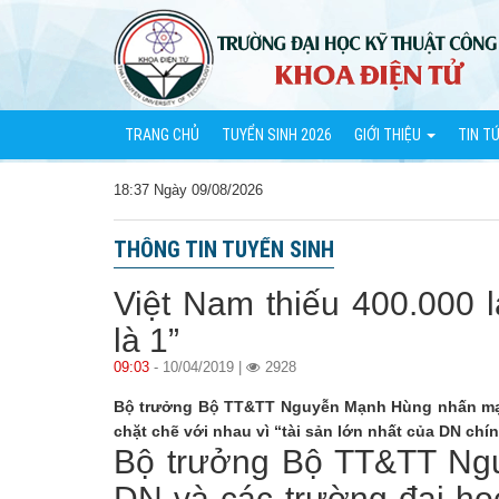
TRANG CHỦ
TUYỂN SINH 2026
GIỚI THIỆU
TIN T
18:37 Ngày 09/08/2026
THÔNG TIN TUYỂN SINH
Việt Nam thiếu 400.000 
là 1”
09:03
- 10/04/2019 |
2928
Bộ trưởng Bộ TT&TT Nguyễn Mạnh Hùng nhấn mạn
chặt chẽ với nhau vì “tài sản lớn nhất của DN chín
Bộ trưởng Bộ TT&TT Ng
DN và các trường đại họ