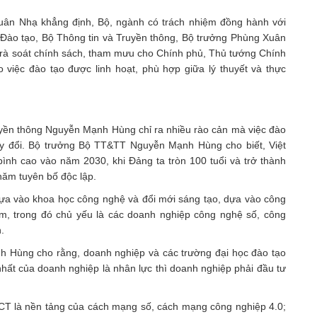
uân Nhạ khẳng định, Bộ, ngành có trách nhiệm đồng hành với
 Đào tạo, Bộ Thông tin và Truyền thông, Bộ trưởng Phùng Xuân
 rà soát chính sách, tham mưu cho Chính phủ, Thủ tướng Chính
 việc đào tạo được linh hoạt, phù hợp giữa lý thuyết và thực
uyền thông Nguyễn Mạnh Hùng chỉ ra nhiều rào cản mà việc đào
ay đổi. Bộ trưởng Bộ TT&TT Nguyễn Mạnh Hùng cho biết, Việt
ình cao vào năm 2030, khi Đảng ta tròn 100 tuổi và trở thành
năm tuyên bố độc lập.
dựa vào khoa học công nghệ và đổi mới sáng tạo, dựa vào công
m, trong đó chủ yếu là các doanh nghiệp công nghệ số, công
.
h Hùng cho rằng, doanh nghiệp và các trường đại học đào tạo
nhất của doanh nghiệp là nhân lực thì doanh nghiệp phải đầu tư
ICT là nền tảng của cách mạng số, cách mạng công nghiệp 4.0;