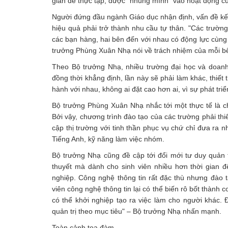
gian để thực tập, được "nhúng mình" vào hoạt động c
Người đứng đầu ngành Giáo dục nhận định, vấn đề kế
hiệu quả phải trở thành nhu cầu tự thân. "Các trườ
các bạn hàng, hai bên đến với nhau có động lực cùng l
trưởng Phùng Xuân Nhạ nói về trách nhiệm của mỗi b
Theo Bộ trưởng Nhạ, nhiều trường đại học và doanh
đồng thời khẳng định, lần này sẽ phải làm khác, thiế
hành với nhau, không ai đặt cao hơn ai, vì sự phát triể
Bộ trưởng Phùng Xuân Nhạ nhắc tới một thực tế là c
Bởi vậy, chương trình đào tạo của các trường phải thi
cập thị trường với tinh thần phục vụ chứ chỉ đưa ra n
Tiếng Anh, kỹ năng làm việc nhóm.
Bộ trưởng Nhạ cũng đề cập tới đổi mới tư duy quản tr
thuyết mà dành cho sinh viên nhiều hơn thời gian 
nghiệp. Công nghệ thông tin rất đặc thù nhưng đào tạ
viên công nghệ thông tin lại có thể biến rô bốt thành
có thể khởi nghiệp tạo ra việc làm cho người khác. 
quản trị theo mục tiêu" – Bộ trưởng Nhạ nhấn mạnh.
Toàn cảnh tọa đàm