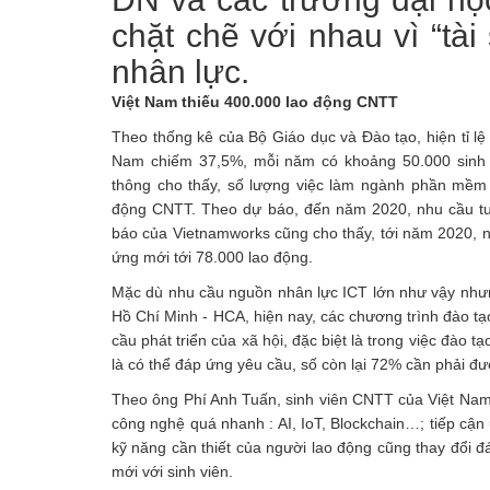
chặt chẽ với nhau vì “tà
nhân lực.
Việt Nam thiếu 400.000 lao động CNTT
Theo thống kê của Bộ Giáo dục và Đào tạo, hiện tỉ l
Nam chiếm 37,5%, mỗi năm có khoảng 50.000 sinh 
thông cho thấy, số lượng việc làm ngành phần mề
động CNTT. Theo dự báo, đến năm 2020, nhu cầu tu
báo của Vietnamworks cũng cho thấy, tới năm 2020, 
ứng mới tới 78.000 lao động.
Mặc dù nhu cầu nguồn nhân lực ICT lớn như vậy nhưn
Hồ Chí Minh - HCA, hiện nay, các chương trình đào 
cầu phát triển của xã hội, đặc biệt là trong việc đào
là có thể đáp ứng yêu cầu, số còn lại 72% cần phải đượ
Theo ông Phí Anh Tuấn, sinh viên CNTT của Việt Nam đ
công nghệ quá nhanh : AI, IoT, Blockchain…; tiếp cận
kỹ năng cần thiết của người lao động cũng thay đổi 
mới với sinh viên.