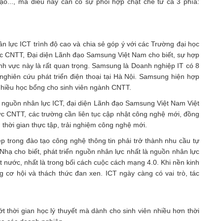
tạo..., mà điều này cần có sự phối hợp chặt chẽ từ cả 3 phía:
 lực ICT trình độ cao và chia sẻ góp ý với các Trường đại học
ực CNTT, Đại diện Lãnh đạo Samsung Việt Nam cho biết, sự hợp
ĩnh vực này là rất quan trọng. Samsung là Doanh nghiệp IT có 8
 nghiên cứu phát triển điện thoại tại Hà Nội. Samsung hiện hợp
nhiều học bổng cho sinh viên ngành CNTT.
o nguồn nhân lực ICT, đại diện Lãnh đạo Samsung Việt Nam Việt
c CNTT, các trường cần liên tục cập nhật công nghệ mới, đồng
g thời gian thực tập, trải nghiệm công nghệ mới.
p trong đào tạo công nghệ thông tin phải trở thành nhu cầu tự
hạ cho biết, phát triển nguồn nhân lực nhất là nguồn nhân lực
ất nước, nhất là trong bối cách cuộc cách mạng 4.0. Khi nền kinh
 cơ hội và thách thức đan xen. ICT ngày càng có vai trò, tác
thời gian học lý thuyết mà dành cho sinh viên nhiều hơn thời