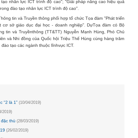
tạo nhân lực ICT trình độ cao"; "Giải pháp nâng cao hiệu quả
rong đào tạo nhân lực ICT trình độ cao".
Thông tin và Truyền thông phối hợp tổ chức Tọa đàm "Phát triển
t cơ sở giáo dục đại học - doanh nghiệp". DựTọa đàm có Bộ
g tin và Truyềnthông (TT&TT) Nguyễn Mạnh Hùng, Phó Chủ
iên và Nhi đồng của Quốc hội Triệu Thế Hùng cùng hàng trăm
 đào tạo các ngành thuộc lĩnhvực ICT.
c “2 là 1”
(10/04/2019)
3/2019)
 đặc thù
(28/03/2019)
019
(26/02/2019)