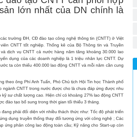
i sản lớn nhất của DN chính là
ệ các trường ĐH, CĐ đào tạo công nghệ thông tin (CNTT) ở Việt
viên CNTT tốt nghiệp. Thống kê của Bộ Thông tin và Truyền
m và dịch vụ CNTT cả nước hàng năm tăng khoảng 30.000 lao
yển dụng của các doanh nghiệp là 1 triệu nhân lực CNTT. Dự
nước ta còn thiếu 400.000 lao động CNTT và mỗi năm cần cung
g theo ông Phí Anh Tuấn, Phó Chủ tịch Hội Tin học Thành phố
tạo ngành CNTT trong nước được cho là chưa đáp ứng được nhu
 tạo kỹ sư chất lượng cao. Hiện chỉ có khoảng 27% lao động CNTT
c đào tạo bổ sung trong thời gian tối thiểu 3 tháng.
ang phải đối diện với nhiều thách thức như: Tốc độ phát triển
 ứng dụng truyền thống thay đổi tương ứng với công nghệ ; Các
đáp ứng phân công lao động toàn cầu; Kỹ năng cho Start-up còn