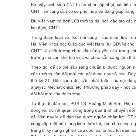
Bởi vậy, sinh viên CNTT cần phải cập nhật, cải tiến
CNTT và cũng cần có sự phối hợp đa dạng giúp nâng 
Dù Việt Nam có hơn 100 trường đại học đào tạo các n
lao động CNTT.
Trong tham luận về "Kết nối cung - cầu nhân lực tro
Hà, Viện Khoa học Giáo dục Việt Nam (KHGDVN) cho rằ
CNTT là chất lượng chưa đáp ứng yêu cầu trong khi 
trường mà còn khó tìm việc và chưa sẵn sàng tâm thế 
Theo đó, để có thể sẵn sàng chuẩn bị được nguồn nh
các trường cần đổi mới các nội dung dạy và học. Dạy 
thế kỷ 21. Bên cạnh đó, cần phát triển các nội dun
analyst, Mechatronics, etc. Phương pháp dạy - học cũ
đòi hỏi mới của thị trường.
Từ thực tế đào tạo, PGS.TS. Hoàng Minh Sơn, Hiệu 
đóng vai trò rất quan trọng trong quá trình chuyển đổi
đề hiện nay là để đào tạo được nguồn nhân lực ICT đ
cung cấp một nền tảng kiến thức tốt, làm chủ công ngh
trang bị kỹ năng nghiên cứu độc lập, tự học tốt đảm 