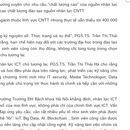
 thường xuyên cho nhu cầu "chất lượng cao" của nguồn nhân lực
cao chất lượng đào tạo nguồn nhân lực CNTT.
gành thuộc lĩnh vực CNTT nhưng thực tế vẫn thiếu tới 400.000
ng kỷ nguyên số: Thực trạng và xu thế", PGS.TS. Trần Thị Thái
ng, hạn chế hiện nay đối với các trường đại học trong đào tạo
sinh viên cũng còn thụ động, không chỉ lúng túng trong chọn
cho tương lai.
ân lực ICT cho tương lai, PGS.TS. Trần Thị Thái Hà cho rằng
và học đều phải dựa trên năng lực, phát triển các kỹ năng cho
g chương trình mới như IT security, Media Technologist, Data
ng phải chú trọng tới thực hành là chính và tiếp cận với những
trưởng Trường ĐH Bách khoa Hà Nội khẳng định, nhân lực ICT
 số của mọi lĩnh vực, không phải chỉ của chính lĩnh vực ICT. Vấn
áp ứng yêu cầu, cần rất nhiều yếu tố như sinh viên phải được
ệ "lõi": IoT, Big Data, AI, Blockchain…Sinh viên cũng cần được
bảo nền tảng cho cập nhật công nghệ, Kỹ năng làm việc nhóm và