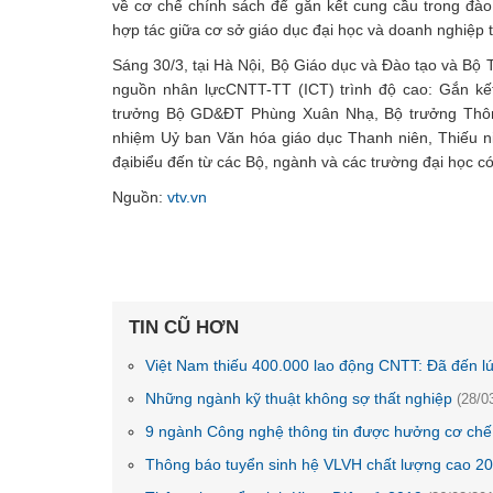
về cơ chế chính sách để gắn kết cung cầu trong đào 
hợp tác giữa cơ sở giáo dục đại học và doanh nghiệp t
Sáng 30/3, tại Hà Nội, Bộ Giáo dục và Đào tạo và Bộ 
nguồn nhân lựcCNTT-TT (ICT) trình độ cao: Gắn kế
trưởng Bộ GD&ĐT Phùng Xuân Nhạ, Bộ trưởng Thôn
nhiệm Uỷ ban Văn hóa giáo dục Thanh niên, Thiếu n
đạibiểu đến từ các Bộ, ngành và các trường đại học có
Nguồn:
vtv.vn
TIN CŨ HƠN
Việt Nam thiếu 400.000 lao động CNTT: Đã đến lú
Những ngành kỹ thuật không sợ thất nghiệp
(28/0
9 ngành Công nghệ thông tin được hưởng cơ chế
Thông báo tuyển sinh hệ VLVH chất lượng cao 2