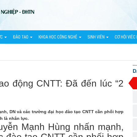
ỨC
ĐÀO TẠO
KHOA HỌC CÔNG NGHỆ
SINH VIÊN
CƠ HỘI VIỆC
D
lao động CNTT: Đã đến lúc “2
h, DN và các trường đại học đào tạo CNTT cần phối hợp
h là nhân lực.
uyễn Mạnh Hùng nhấn mạnh,
c đào tạo CNTT cần phối hợp