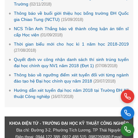
Trường
(02/11/2018)
Thông báo về buổi giới thiệu học bổng trường ĐH Quốc
gia Chiao Tung (NCTU)
(15/09/2018)
NCS Trần Anh Thắng bảo vệ thành công luận án tiến sĩ
cấp Học viện
(01/09/2018)
Thời gian biểu mới cho học kì 1 năm học 2018-2019
(27/08/2018)
Quyết định vv công nhận danh sách thí sinh trúng tuyển
đại học chính quy NV1 năm 2018 (Đợt 1)
(07/08/2018)
Thông báo về ngưỡng điểm xét tuyển đối với từng ngành
đào tạo hệ Đại học chính quy năm 2018
(20/07/2018)
Hướng dẫn xét tuyển đại học năm 2018 tại Trường ĐH Kỹ
thuật Công nghiệp
(16/07/2018)
KHOA ĐIỆN TỬ - TRƯỜNG ĐẠI HỌC KỸ THUẬT CÔNG NGHIỆP
Địa chỉ: Đường 3-2, Phường Tích Lương, TP Thái Nguyên
Điện thoại: 0944.122.388; 0912.488.515; 0982260680 Email: