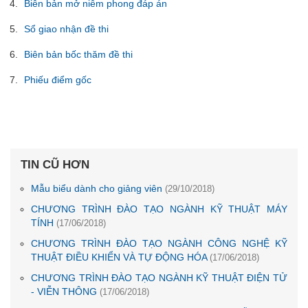
Biên bản mở niêm phong đáp án
Sổ giao nhận đề thi
Biên bản bốc thăm đề thi
Phiếu điểm gốc
TIN CŨ HƠN
Mẫu biểu dành cho giảng viên
(29/10/2018)
CHƯƠNG TRÌNH ĐÀO TẠO NGÀNH KỸ THUẬT MÁY
TÍNH
(17/06/2018)
CHƯƠNG TRÌNH ĐÀO TẠO NGÀNH CÔNG NGHỆ KỸ
THUẬT ĐIỀU KHIỂN VÀ TỰ ĐỘNG HÓA
(17/06/2018)
CHƯƠNG TRÌNH ĐÀO TẠO NGÀNH KỸ THUẬT ĐIỆN TỬ
- VIỄN THÔNG
(17/06/2018)