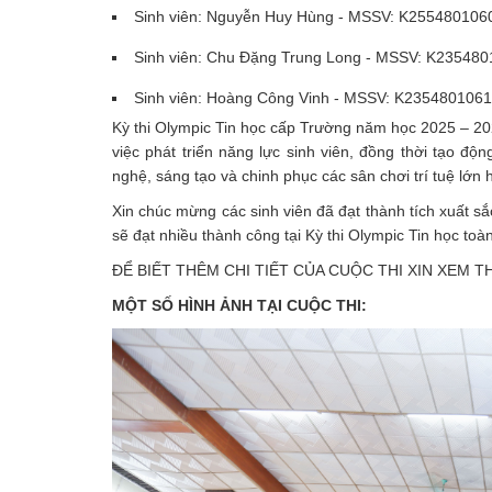
Sinh viên: Nguyễn Huy Hùng - MSSV: K255480106
Sinh viên: Chu Đặng Trung Long - MSSV: K23548
Sinh viên: Hoàng Công Vinh - MSSV: K235480106
Kỳ thi Olympic Tin học cấp Trường năm học 2025 – 2026
việc phát triển năng lực sinh viên, đồng thời tạo đ
nghệ, sáng tạo và chinh phục các sân chơi trí tuệ lớn 
Xin chúc mừng các sinh viên đã đạt thành tích xuất sắ
sẽ đạt nhiều thành công tại Kỳ thi Olympic Tin học to
ĐỂ BIẾT THÊM CHI TIẾT CỦA CUỘC THI XIN XEM 
MỘT SỐ HÌNH ẢNH TẠI CUỘC THI: