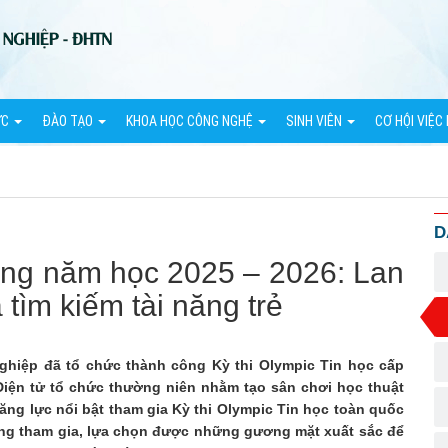
ỨC
ĐÀO TẠO
KHOA HỌC CÔNG NGHỆ
SINH VIÊN
CƠ HỘI VIỆC
D
ờng năm học 2025 – 2026: Lan
tìm kiếm tài năng trẻ
ghiệp đã tổ chức thành công Kỳ thi Olympic Tin học cấp
iện tử tổ chức thường niên nhằm tạo sân chơi học thuật
năng lực nổi bật tham gia Kỳ thi Olympic Tin học toàn quốc
 năng tham gia, lựa chọn được những gương mặt xuất sắc để