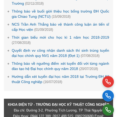
Trường
(02/11/2018)
Thông báo về buổi giới thiệu học bổng trường ĐH Quốc
gia Chiao Tung (NCTU)
(15/09/2018)
NCS Trần Anh Thắng bảo vệ thành công luận án tiến sĩ
cấp Học viện
(01/09/2018)
Thời gian biểu mới cho học kì 1 năm học 2018-2019
(27/08/2018)
Quyết định vv công nhận danh sách thí sinh trúng tuyển
đại học chính quy NV1 năm 2018 (Đợt 1)
(07/08/2018)
Thông báo về ngưỡng điểm xét tuyển đối với từng ngành
đào tạo hệ Đại học chính quy năm 2018
(20/07/2018)
Hướng dẫn xét tuyển đại học năm 2018 tại Trường ĐH Kỹ
thuật Công nghiệp
(16/07/2018)
KHOA ĐIỆN TỬ - TRƯỜNG ĐẠI HỌC KỸ THUẬT CÔNG NGHIỆP
Địa chỉ: Đường 3-2, Phường Tích Lương, TP Thái Nguyên
Điện thoại: 0944.122.388; 0912.488.515; 0982260680 Email: