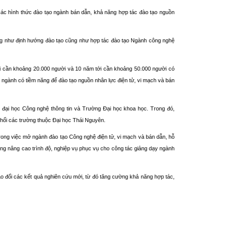
các hình thức đào tạo ngành bán dẫn, khả năng hợp tác đào tạo nguồn
cũng như định hướng đào tạo cũng như hợp tác đào tạo Ngành công nghệ
i cần khoảng 20.000 người và 10 năm tới cần khoảng 50.000 người có
ột ngành có tiềm năng để đào tạo nguồn nhân lực điện tử, vi mạch và bán
 đại học Công nghệ thông tin và Trường Đại học khoa học. Trong đó,
khối các trường thuộc Đại học Thái Nguyên.
ong việc mở ngành đào tạo Công nghệ điện tử, vi mạch và bán dẫn, hỗ
dưỡng nâng cao trình độ, nghiệp vụ phục vụ cho công tác giảng dạy ngành
ao đổi các kết quả nghiên cứu mới, từ đó tăng cường khả năng hợp tác,