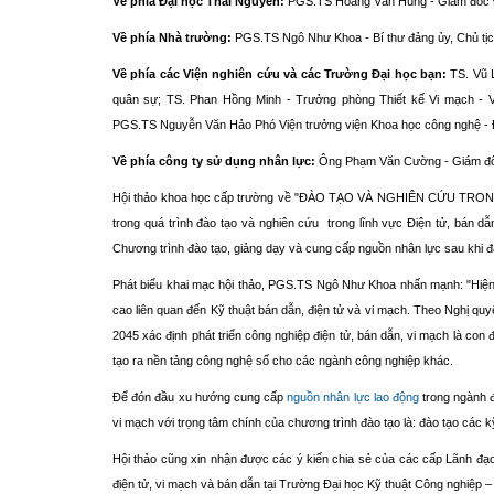
Về phía Đại học Thái Nguyên:
PGS.TS Hoàng Văn Hùng - Giám đốc Đ
Về phía Nhà trường:
PGS.TS Ngô Như Khoa - Bí thư đảng ủy, Chủ tịc
Về phía các Viện nghiên cứu và các Trường Đại học bạn:
TS. Vũ L
quân sự; TS. Phan Hồng Minh - Trưởng phòng Thiết kế Vi mạch - V
PGS.TS Nguyễn Văn Hảo Phó Viện trưởng viện Khoa học công nghệ - 
Về phía công ty sử dụng nhân lực:
Ông Phạm Văn Cường - Giám đ
Hội thảo khoa học cấp trường về "ĐÀO TẠO VÀ NGHIÊN CỨU TRONG L
trong quá trình đào tạo và nghiên cứu trong lĩnh vực Điện tử, bán dẫ
Chương trình đào tạo, giảng dạy và cung cấp nguồn nhân lực sau khi đ
Phát biểu khai mạc hội thảo, PGS.TS Ngô Như Khoa nhấn mạnh: "Hiện n
cao liên quan đến Kỹ thuật bán dẫn, điện tử và vi mạch. Theo Nghị q
2045 xác định phát triển công nghiệp điện tử, bán dẫn, vi mạch là co
tạo ra nền tảng công nghệ số cho các ngành công nghiệp khác.
Để đón đầu xu hướng cung cấp
nguồn nhân lực lao động
trong ngành đ
vi mạch với trọng tâm chính của chương trình đào tạo là: đào tạo các k
Hội thảo cũng xin nhận được các ý kiến chia sẻ của các cấp Lãnh đạo 
điện tử, vi mạch và bán dẫn tại Trường Đại học Kỹ thuật Công nghiệp 