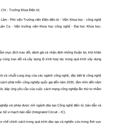
 Chí - Trưởng Khoa Điện tử;
 Lâm - Phó viện Trưởng viện Điện điện tử - Viện Khoa học - công nghệ
uân Ca - Viện trưởng viện Khoa học công nghệ - Đại học Khoa học;
 đích trao đổi, đánh giá và nhận định những thuận lợi, khó khăn
y cùng trao đổi và xây dựng lộ trình hợp tác trong quá trình xây dựng
trị và chuỗi cung ứng của các ngành công nghệ, đặc biệt là công nghệ
 sách phát triển công nghiêp quốc gia đến năm 2030, tầm nhìn đến năm
 giới, đáp ứng yêu cầu của cuộc cách mạng công nghiệp lần thứ tư nhằm
 nghiệp xin phép được mở ngành đào tạo Công nghệ điện tử, bán dẫn và
c bộ vi mạch bán dẫn (Integrated Circuit – IC).
ơ chế chính sách trong quá trình đào tạo và nghiên cứu trong lĩnh vực