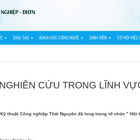
ỨC
ĐÀO TẠO
KHOA HỌC CÔNG NGHỆ
SINH VIÊN
CƠ HỘI VIỆC
 NGHIÊN CỨU TRONG LĨNH VỰC
Kỹ thuật Công nghiệp Thái Nguyên đã long trọng tổ chức " Hội th