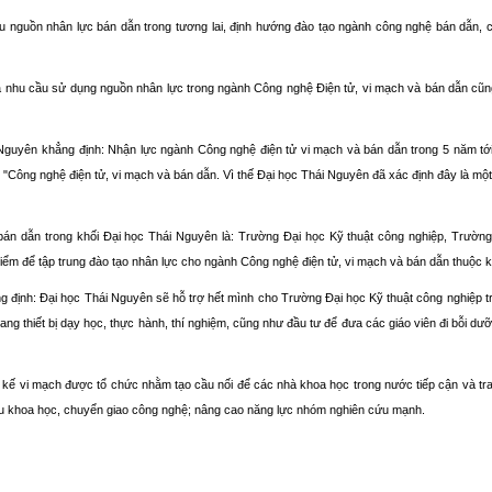
 nguồn nhân lực bán dẫn trong tương lai, định hướng đào tạo ngành công nghệ bán dẫn, 
iển và nhu cầu sử dụng nguồn nhân lực trong ngành Công nghệ Điện tử, vi mạch và bán dẫn 
guyên khẳng định: Nhận lực ngành Công nghệ điện tử vi mạch và bán dẫn trong 5 năm tớ
nh "Công nghệ điện tử, vi mạch và bán dẫn. Vì thế Đại học Thái Nguyên đã xác định đây là m
án dẫn trong khối Đại học Thái Nguyên là: Trường Đại học Kỹ thuật công nghiệp, Trường
iểm để tập trung đào tạo nhân lực cho ngành Công nghệ điện tử, vi mạch và bán dẫn thuộc 
nh: Đại học Thái Nguyên sẽ hỗ trợ hết mình cho Trường Đại học Kỹ thuật công nghiệp tr
rang thiết bị dạy học, thực hành, thí nghiệm, cũng như đầu tư để đưa các giáo viên đi bỗi 
iết kế vi mạch được tổ chức nhằm tạo cầu nối để các nhà khoa học trong nước tiếp cận và tr
 cứu khoa học, chuyển giao công nghệ; nâng cao năng lực nhóm nghiên cứu mạnh.