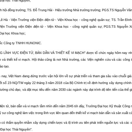
ại học Thái Nguyên;
h hội đồng trường; TS. Đỗ Trung Hải - Hiệu trưởng Nhà trường trường; PGS.TS Nguyễn Văn
ê Hà - Viện Trưởng viện Điện điện tử - Viện Khoa học - công nghệ quân sự; TS. Trần Đình
iện Trưởng viện Điện điện tử - Viện Khoa học - công nghệ quân sự; PGS.TS Nguyễn X
Đại học Khoa học;
ốc Công ty TNHH HUNONIC.
ĨNH VỰC ĐIỆN TỬ, BÁN DẪN VÀ THIẾT KẾ VI MẠCH" được tổ chức ngày hôm nay nhằm mục
n và thiết kế vi mạch. Hội thảo cũng là nơi Nhà trường, các Viện nghiên cứu và các công t
ào tạo.
ay, Việt Nam đang đứng trước vận hội lớn về sự phát triển và tham gia sâu vào chuỗi giá 
uyết số 23-NQ/TW ngày 22 tháng 3 năm 2018 của Bộ Chính trị về định hướng xây dựng chính
n đường chủ đạo, và đặt mục tiêu đến năm 2030 các ngành này đạt trình độ tiên tiến của thế
iện tử, bán dẫn và vi mạch tầm nhìn đến năm 2045 tới đây, Trường Đại học Kỹ thuật Công
ỹ sư công nghệ làm việc trong lĩnh vực liên quan đến thiết kế vi mạch bán dẫn và sản xuất cá
có thẩm quyền nhằm xây dựng chiến lược và lộ trình ưu tiên phát triển nguồn lực và các c
– Đại học Thái Nguyên".