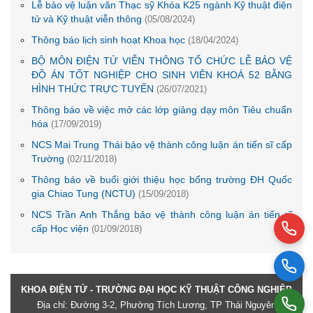
Lễ bảo vệ luận văn Thạc sỹ Khóa K25 ngành Kỹ thuật điện
tử và Kỹ thuật viễn thông
(05/08/2024)
Thông báo lịch sinh hoạt Khoa học
(18/04/2024)
BỘ MÔN ĐIỆN TỬ VIỄN THÔNG TỔ CHỨC LỄ BẢO VỆ
ĐỒ ÁN TỐT NGHIỆP CHO SINH VIÊN KHOÁ 52 BẰNG
HÌNH THỨC TRỰC TUYẾN
(26/07/2021)
Thông báo về việc mở các lớp giảng dạy môn Tiêu chuẩn
hóa
(17/09/2019)
NCS Mai Trung Thái bảo vệ thành công luận án tiến sĩ cấp
Trường
(02/11/2018)
Thông báo về buổi giới thiệu học bổng trường ĐH Quốc
gia Chiao Tung (NCTU)
(15/09/2018)
NCS Trần Anh Thắng bảo vệ thành công luận án tiến sĩ
cấp Học viện
(01/09/2018)
KHOA ĐIỆN TỬ - TRƯỜNG ĐẠI HỌC KỸ THUẬT CÔNG NGHIỆP
Địa chỉ: Đường 3-2, Phường Tích Lương, TP Thái Nguyên