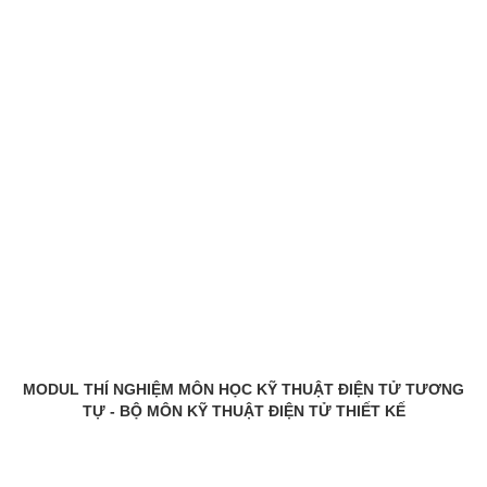
MODUL THÍ NGHIỆM MÔN HỌC KỸ THUẬT ĐIỆN TỬ TƯƠNG
TỰ - BỘ MÔN KỸ THUẬT ĐIỆN TỬ THIẾT KẾ